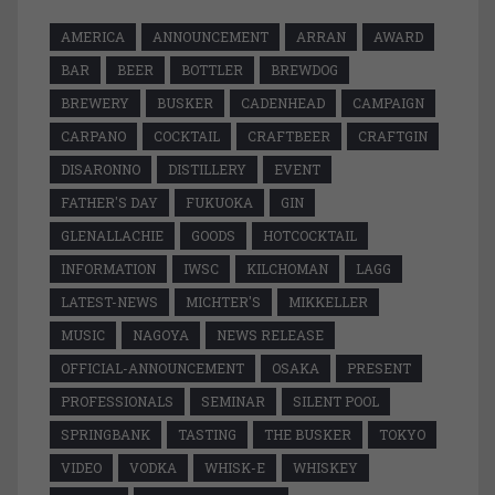
AMERICA
ANNOUNCEMENT
ARRAN
AWARD
BAR
BEER
BOTTLER
BREWDOG
BREWERY
BUSKER
CADENHEAD
CAMPAIGN
CARPANO
COCKTAIL
CRAFTBEER
CRAFTGIN
DISARONNO
DISTILLERY
EVENT
FATHER'S DAY
FUKUOKA
GIN
GLENALLACHIE
GOODS
HOTCOCKTAIL
INFORMATION
IWSC
KILCHOMAN
LAGG
LATEST-NEWS
MICHTER'S
MIKKELLER
MUSIC
NAGOYA
NEWS RELEASE
OFFICIAL-ANNOUNCEMENT
OSAKA
PRESENT
PROFESSIONALS
SEMINAR
SILENT POOL
SPRINGBANK
TASTING
THE BUSKER
TOKYO
VIDEO
VODKA
WHISK-E
WHISKEY