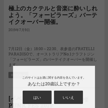
極上のカクテルと音楽に酔いしれ
よう。「フォーピラーズ」バーテ
イクオーバー開催。
2019年7月9日
7月12日（金）18:00～22:30、表参道のFRATELLI
PARADISOで、オーストラリアNo.1クラフトジン
「フォーピラーズ」のバーテイクオーバーを開催し
ます。
Read more
このサイトはお酒に関する内容を含んでいます。
あなたは20歳以上ですか？
はい
いいえ
[イベントレポート] BrewDog
PUNK FES 2019