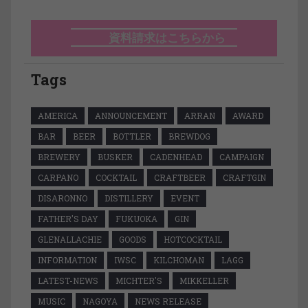
資料請求はこちらから
Tags
AMERICA
ANNOUNCEMENT
ARRAN
AWARD
BAR
BEER
BOTTLER
BREWDOG
BREWERY
BUSKER
CADENHEAD
CAMPAIGN
CARPANO
COCKTAIL
CRAFTBEER
CRAFTGIN
DISARONNO
DISTILLERY
EVENT
FATHER'S DAY
FUKUOKA
GIN
GLENALLACHIE
GOODS
HOTCOCKTAIL
INFORMATION
IWSC
KILCHOMAN
LAGG
LATEST-NEWS
MICHTER'S
MIKKELLER
MUSIC
NAGOYA
NEWS RELEASE