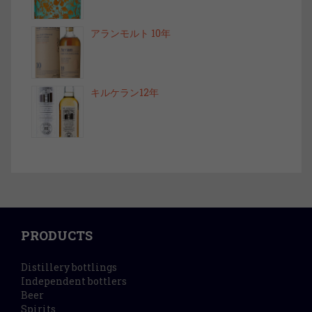
アランモルト 10年
キルケラン12年
PRODUCTS
Distillery bottlings
Independent bottlers
Beer
Spirits