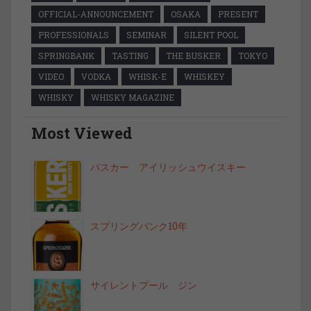
OFFICIAL-ANNOUNCEMENT
OSAKA
PRESENT
PROFESSIONALS
SEMINAR
SILENT POOL
SPRINGBANK
TASTING
THE BUSKER
TOKYO
VIDEO
VODKA
WHISK-E
WHISKEY
WHISKY
WHISKY MAGAZINE
Most Viewed
バスカー アイリッシュウイスキー
スプリングバンク10年
サイレントプール ジン