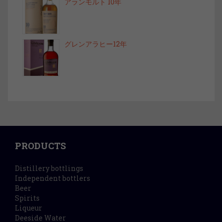
アランモルト 10年
グレンアラヒー12年
PRODUCTS
Distillery bottlings
Independent bottlers
Beer
Spirits
Liqueur
Deeside Water