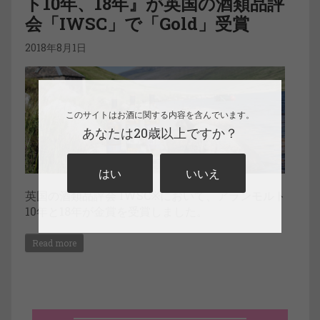
ト10年、18年』が英国の酒類品評
会「IWSC」で「Gold」受賞
2018年8月1日
このサイトはお酒に関する内容を含んでいます。
あなたは20歳以上ですか？
はい
いいえ
英国の酒類品評会 IWSC※において、アランモルト
10年と18年が金賞を受賞しました。
Read more