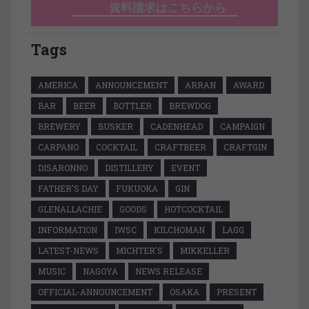
資料請求はこちらから
Tags
AMERICA
ANNOUNCEMENT
ARRAN
AWARD
BAR
BEER
BOTTLER
BREWDOG
BREWERY
BUSKER
CADENHEAD
CAMPAIGN
CARPANO
COCKTAIL
CRAFTBEER
CRAFTGIN
DISARONNO
DISTILLERY
EVENT
FATHER'S DAY
FUKUOKA
GIN
GLENALLACHIE
GOODS
HOTCOCKTAIL
INFORMATION
IWSC
KILCHOMAN
LAGG
LATEST-NEWS
MICHTER'S
MIKKELLER
MUSIC
NAGOYA
NEWS RELEASE
OFFICIAL-ANNOUNCEMENT
OSAKA
PRESENT