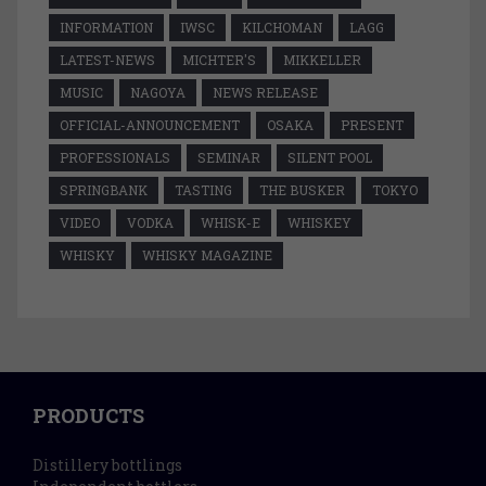
INFORMATION
IWSC
KILCHOMAN
LAGG
LATEST-NEWS
MICHTER'S
MIKKELLER
MUSIC
NAGOYA
NEWS RELEASE
OFFICIAL-ANNOUNCEMENT
OSAKA
PRESENT
PROFESSIONALS
SEMINAR
SILENT POOL
SPRINGBANK
TASTING
THE BUSKER
TOKYO
VIDEO
VODKA
WHISK-E
WHISKEY
WHISKY
WHISKY MAGAZINE
PRODUCTS
Distillery bottlings