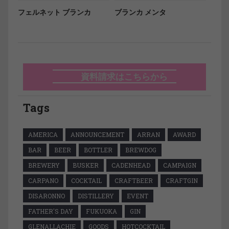
フェルネット ブランカ
ブランカ メンタ
資料請求はこちらから
Tags
AMERICA
ANNOUNCEMENT
ARRAN
AWARD
BAR
BEER
BOTTLER
BREWDOG
BREWERY
BUSKER
CADENHEAD
CAMPAIGN
CARPANO
COCKTAIL
CRAFTBEER
CRAFTGIN
DISARONNO
DISTILLERY
EVENT
FATHER'S DAY
FUKUOKA
GIN
GLENALLACHIE
GOODS
HOTCOCKTAIL