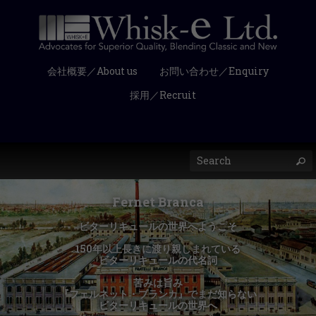
会社概要／About us
お問い合わせ／Enquiry
採用／Recruit
Fernet Branca
ビターリキュールの世界へようこそ
150年以上長きに渡り親しまれている
ビターリキュールの代名詞
苦みは旨み
『フェルネット・ブランカ』でまだ知らない
ビターリキュールの世界へ