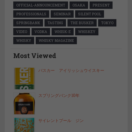
OFFICIAL-ANNOUNCEMENT
OSAKA
PRESENT
PROFESSIONALS
SEMINAR
SILENT POOL
SPRINGBANK
TASTING
THE BUSKER
TOKYO
VIDEO
VODKA
WHISK-E
WHISKEY
WHISKY
WHISKY MAGAZINE
Most Viewed
バスカー アイリッシュウイスキー
スプリングバンク10年
サイレントプール ジン