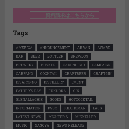
資料請求はこちらから
Tags
AMERICA
ANNOUNCEMENT
ARRAN
AWARD
BAR
BEER
BOTTLER
BREWDOG
BREWERY
BUSKER
CADENHEAD
CAMPAIGN
CARPANO
COCKTAIL
CRAFTBEER
CRAFTGIN
DISARONNO
DISTILLERY
EVENT
FATHER'S DAY
FUKUOKA
GIN
GLENALLACHIE
GOODS
HOTCOCKTAIL
INFORMATION
IWSC
KILCHOMAN
LAGG
LATEST-NEWS
MICHTER'S
MIKKELLER
MUSIC
NAGOYA
NEWS RELEASE