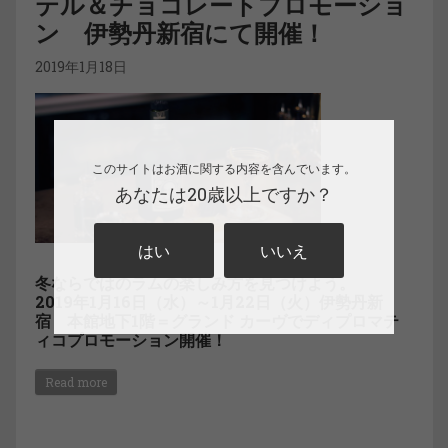
テル＆チョコレートプロモーショ
ン 伊勢丹新宿にて開催！
2019年1月18日
このサイトはお酒に関する内容を含んでいます。
あなたは20歳以上ですか？
はい
いいえ
冬ならではのラムの楽しみ方を見つけよう。
2019年1月16日（水）～1月22日（火）伊勢丹新
宿 本館地下1階＝グランド カーヴでディプロマテ
ィコプロモーション開催！
Read more