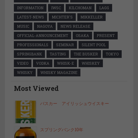
INFORMATION
IWSC
KILCHOMAN
LAGG
LATEST-NEWS
MICHTER'S
MIKKELLER
MUSIC
NAGOYA
NEWS RELEASE
OFFICIAL-ANNOUNCEMENT
OSAKA
PRESENT
PROFESSIONALS
SEMINAR
SILENT POOL
SPRINGBANK
TASTING
THE BUSKER
TOKYO
VIDEO
VODKA
WHISK-E
WHISKEY
WHISKY
WHISKY MAGAZINE
Most Viewed
バスカー アイリッシュウイスキー
スプリングバンク10年