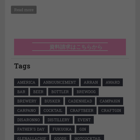
Read more
資料請求はこちらから
Tags
AMERICA
ANNOUNCEMENT
ARRAN
AWARD
BAR
BEER
BOTTLER
BREWDOG
BREWERY
BUSKER
CADENHEAD
CAMPAIGN
CARPANO
COCKTAIL
CRAFTBEER
CRAFTGIN
DISARONNO
DISTILLERY
EVENT
FATHER'S DAY
FUKUOKA
GIN
GLENALLACHIE
GOODS
HOTCOCKTAIL