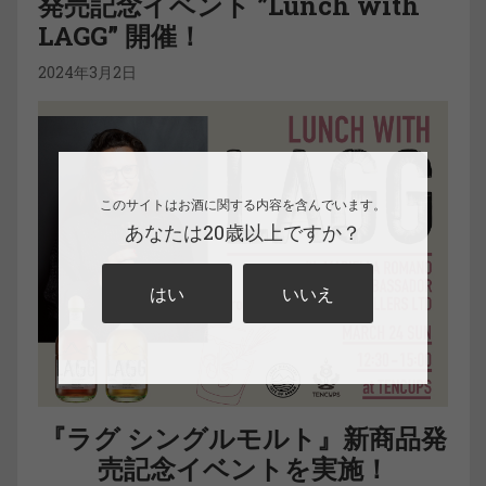
発売記念イベント ”Lunch with
LAGG” 開催！
2024年3月2日
このサイトはお酒に関する内容を含んでいます。
あなたは20歳以上ですか？
はい
いいえ
『ラグ シングルモルト』新商品発
売記念イベントを実施！