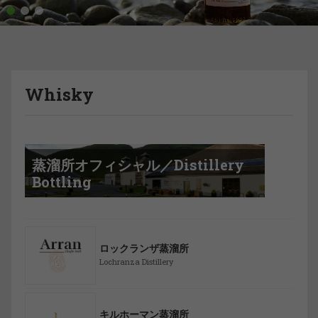
1
2
3
Whisky
蒸溜所オフィシャル／Distillery
Bottling
ロックランザ蒸溜所
Lochranza Distillery
キルホーマン蒸溜所