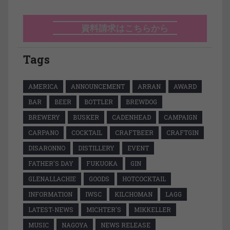
資料請求はこちらから
Tags
AMERICA
ANNOUNCEMENT
ARRAN
AWARD
BAR
BEER
BOTTLER
BREWDOG
BREWERY
BUSKER
CADENHEAD
CAMPAIGN
CARPANO
COCKTAIL
CRAFTBEER
CRAFTGIN
DISARONNO
DISTILLERY
EVENT
FATHER'S DAY
FUKUOKA
GIN
GLENALLACHIE
GOODS
HOTCOCKTAIL
INFORMATION
IWSC
KILCHOMAN
LAGG
LATEST-NEWS
MICHTER'S
MIKKELLER
MUSIC
NAGOYA
NEWS RELEASE