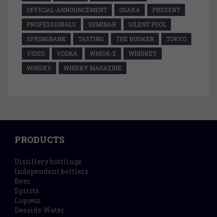
OFFICIAL-ANNOUNCEMENT
OSAKA
PRESENT
PROFESSIONALS
SEMINAR
SILENT POOL
SPRINGBANK
TASTING
THE BUSKER
TOKYO
VIDEO
VODKA
WHISK-E
WHISKEY
WHISKY
WHISKY MAGAZINE
PRODUCTS
Distillery bottlings
Independent bottlers
Beer
Spirits
Liqueur
Deeside Water