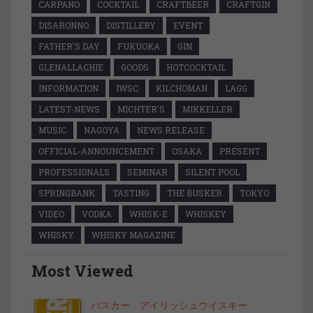
CARPANO
COCKTAIL
CRAFTBEER
CRAFTGIN
DISARONNO
DISTILLERY
EVENT
FATHER'S DAY
FUKUOKA
GIN
GLENALLACHIE
GOODS
HOTCOCKTAIL
INFORMATION
IWSC
KILCHOMAN
LAGG
LATEST-NEWS
MICHTER'S
MIKKELLER
MUSIC
NAGOYA
NEWS RELEASE
OFFICIAL-ANNOUNCEMENT
OSAKA
PRESENT
PROFESSIONALS
SEMINAR
SILENT POOL
SPRINGBANK
TASTING
THE BUSKER
TOKYO
VIDEO
VODKA
WHISK-E
WHISKEY
WHISKY
WHISKY MAGAZINE
Most Viewed
バスカー アイリッシュウイスキー