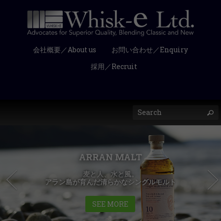
会社概要／About us
お問い合わせ／Enquiry
採用／Recruit
ARRAN MALT
麦と人、水と風。
アラン島が育んだ清らかなシングルモルト
SEE MORE