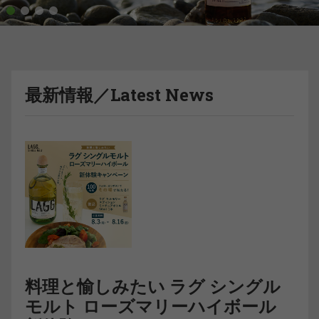
1
2
3
4
最新情報／Latest News
料理と愉しみたい ラグ シングル
モルト ローズマリーハイボール