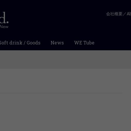
会社概要／Abo
Soft drink / Goods
News
WE Tube