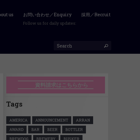
ut us
お問い合わせ／Enquiry
採用／Recruit
Follow us for daily updates:
資料請求はこちらから
Tags
AMERICA
ANNOUNCEMENT
ARRAN
AWARD
BAR
BEER
BOTTLER
BREWDOG
BREWERY
BUSKER