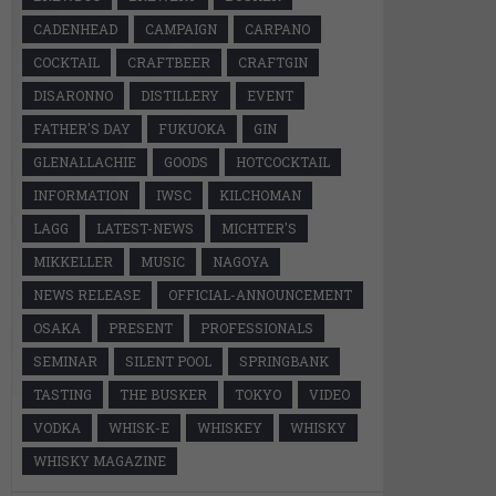
CADENHEAD
CAMPAIGN
CARPANO
COCKTAIL
CRAFTBEER
CRAFTGIN
DISARONNO
DISTILLERY
EVENT
FATHER'S DAY
FUKUOKA
GIN
GLENALLACHIE
GOODS
HOTCOCKTAIL
INFORMATION
IWSC
KILCHOMAN
LAGG
LATEST-NEWS
MICHTER'S
MIKKELLER
MUSIC
NAGOYA
NEWS RELEASE
OFFICIAL-ANNOUNCEMENT
OSAKA
PRESENT
PROFESSIONALS
SEMINAR
SILENT POOL
SPRINGBANK
TASTING
THE BUSKER
TOKYO
VIDEO
VODKA
WHISK-E
WHISKEY
WHISKY
WHISKY MAGAZINE