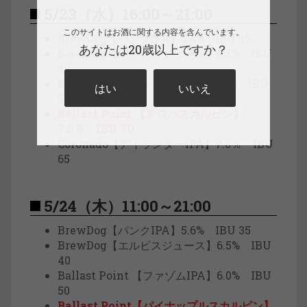
5/23（水）16:00～21:00
このサイトはお酒に関する内容を含んでいます。
BrewDog【パンクIPA】5.6% IBU 35
あなたは20歳以上ですか？
BrewDog【エルビスジュース】6.5% IBU
40
Ballast Point【ファゾムIPA】6.0% IBU
はい
いいえ
50
Ballast Point 【アロハスカルピン】
7.0％ IBU 70
Coronado【アイランダーIPA】7.0％ IBU
65
5/24（木）11:00～21:00
BrewDog【パンクIPA】5.6% IBU 35
BrewDog【エルビスジュース】6.5% IBU
40
Ballast Point 【ファゾムIPA】6.0% IBU
50
Ballast Point【パイナップルスカルピン】