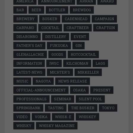
AMERICA
ANNOUNCEMENT
ARRAN
AWARD
BAR
BEER
BOTTLER
BREWDOG
BREWERY
BUSKER
CADENHEAD
CAMPAIGN
CARPANO
COCKTAIL
CRAFTBEER
CRAFTGIN
DISARONNO
DISTILLERY
EVENT
FATHER'S DAY
FUKUOKA
GIN
GLENALLACHIE
GOODS
HOTCOCKTAIL
INFORMATION
IWSC
KILCHOMAN
LAGG
LATEST-NEWS
MICHTER'S
MIKKELLER
MUSIC
NAGOYA
NEWS RELEASE
OFFICIAL-ANNOUNCEMENT
OSAKA
PRESENT
PROFESSIONALS
SEMINAR
SILENT POOL
SPRINGBANK
TASTING
THE BUSKER
TOKYO
VIDEO
VODKA
WHISK-E
WHISKEY
WHISKY
WHISKY MAGAZINE