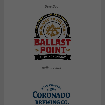
BrewDog
Ballast Point