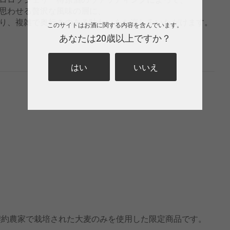
思わせる贅沢な風味の層に、
り、複雑で奥行きのある味わいをお楽しみいただけます。
このサイトはお酒に関する内容を含んでいます。
あなたは20歳以上ですか？
はい
いいえ
の契約農家で栽培された大麦のみを使用した限定商品です。