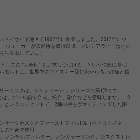
ペイサイド地区で1967年に創業しました。2017年にウ
ー・ウォーカーが蒸溜所を取得以降、グレンアラヒーはその
を生み出しています。
品としての “完全性” を追求しつづける」という信念に基づ
ルモルトは、世界中のウイスキー愛好家から高い評価と信
ェリーカスクは、シンティーシュ シリーズの第1弾です。
s）とは、ゲール語で合成、統合、融合などを意味します。「2
」というコンセプトで、2種の樽をヴァッティングした限
ンオークカスクとファーストフィルPX（ペドロヒメネ
１の割合で使用。
溜で、ノンチルフィルター、ノンカラーリング、カスクストレ