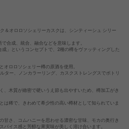
ーク＆オロロソシェリーカスクは、シンティーシュ シリー
ール語で合成、統合、融合などを意味します。
合成」というコンセプトで、2種の樽をヴァッティングした
とオロロソシェリー樽の原酒を使用。
フィルター、ノンカラーリング、カスクストレングスでボトリ
く、木質が緻密で硬いうえ節も出やすいため、樽加工がき
とは稀で、きわめて希少性の高い樽材として知られていま
の甘さ、コムハニーを思わせる濃密な甘味、モカの奥行き
スパイス感と芳醇な果実味が美しく溶け合います。