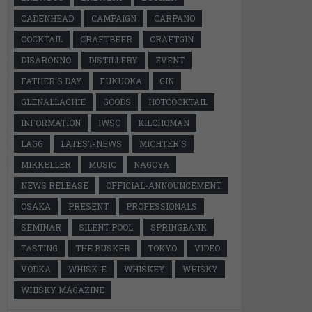
CADENHEAD
CAMPAIGN
CARPANO
COCKTAIL
CRAFTBEER
CRAFTGIN
DISARONNO
DISTILLERY
EVENT
FATHER'S DAY
FUKUOKA
GIN
GLENALLACHIE
GOODS
HOTCOCKTAIL
INFORMATION
IWSC
KILCHOMAN
LAGG
LATEST-NEWS
MICHTER'S
MIKKELLER
MUSIC
NAGOYA
NEWS RELEASE
OFFICIAL-ANNOUNCEMENT
OSAKA
PRESENT
PROFESSIONALS
SEMINAR
SILENT POOL
SPRINGBANK
TASTING
THE BUSKER
TOKYO
VIDEO
VODKA
WHISK-E
WHISKEY
WHISKY
WHISKY MAGAZINE