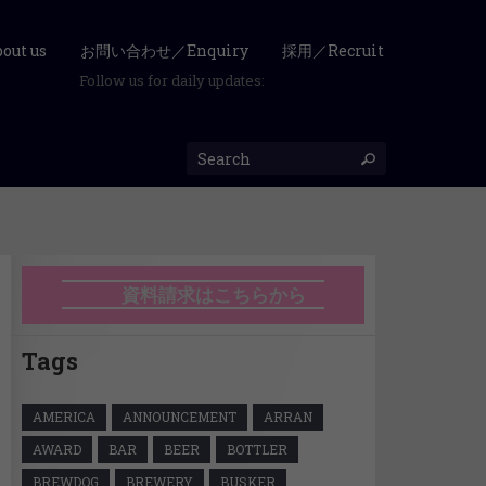
ut us
お問い合わせ／Enquiry
採用／Recruit
Follow us for daily updates:
資料請求はこちらから
Tags
AMERICA
ANNOUNCEMENT
ARRAN
AWARD
BAR
BEER
BOTTLER
BREWDOG
BREWERY
BUSKER