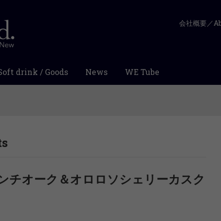
会社概要／Abo
Soft drink / Goods
News
WE Tube
ts
レンチオーク＆オロロソシェリーカスク