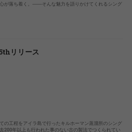
心が落ち着く。――そんな魅力を語りかけてくれるシング
5thリリース
ての工程をアイラ島で行ったキルホーマン蒸溜所のシング
去200年以上も行われた事のない古の製法でつくられてい