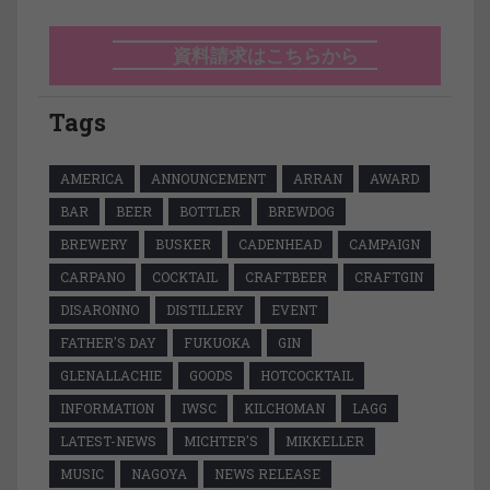
資料請求はこちらから
Tags
AMERICA
ANNOUNCEMENT
ARRAN
AWARD
BAR
BEER
BOTTLER
BREWDOG
BREWERY
BUSKER
CADENHEAD
CAMPAIGN
CARPANO
COCKTAIL
CRAFTBEER
CRAFTGIN
DISARONNO
DISTILLERY
EVENT
FATHER'S DAY
FUKUOKA
GIN
GLENALLACHIE
GOODS
HOTCOCKTAIL
INFORMATION
IWSC
KILCHOMAN
LAGG
LATEST-NEWS
MICHTER'S
MIKKELLER
MUSIC
NAGOYA
NEWS RELEASE