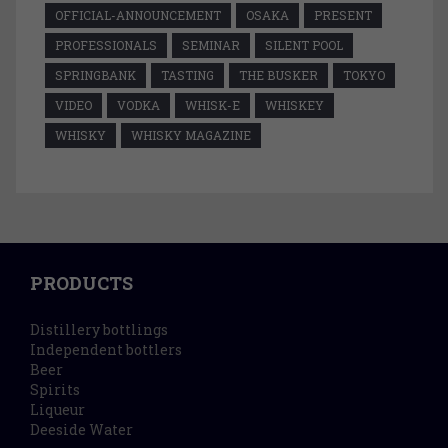
OFFICIAL-ANNOUNCEMENT
OSAKA
PRESENT
PROFESSIONALS
SEMINAR
SILENT POOL
SPRINGBANK
TASTING
THE BUSKER
TOKYO
VIDEO
VODKA
WHISK-E
WHISKEY
WHISKY
WHISKY MAGAZINE
PRODUCTS
Distillery bottlings
Independent bottlers
Beer
Spirits
Liqueur
Deeside Water