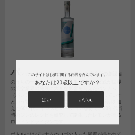
パ
ンナム ジンはサイレントプール蒸溜所の創設者
このサイトはお酒に関する内容を含んでいます。
のうちの一人、イアン・マコリック氏の父親が世界
あなたは20歳以上ですか？
の航空業界の発展に大きな影響を与えたパンナム
（パンアメリカン航空の略称）に30年勤務していた
はい
いいえ
という繋がりがきっかけで、パンナムが全盛期を迎
えた60年代にインスピレーションを得て、60年代当
時のジンのレシピを研究して誕生したレモンが香る
ロンドンドライジンです。
ボトルにはパンナムのロゴの入った尾翼が描かれて