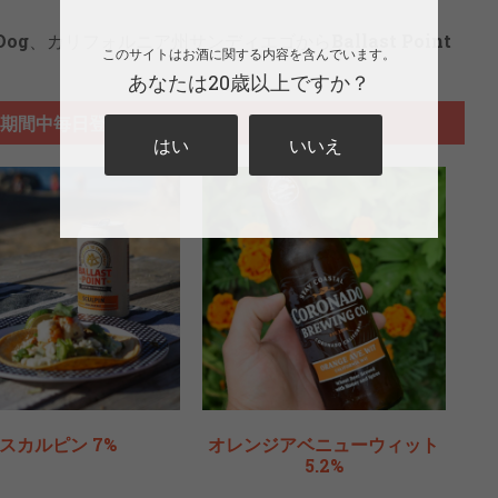
Dog
、カリフォルニア州サンディエゴから
Ballast Point
このサイトはお酒に関する内容を含んでいます。
！
あなたは20歳以上ですか？
期間中毎日登場
はい
いいえ
スカルピン 7%
オレンジアベニューウィット
5.2%