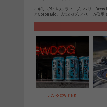
イギリスNo.1のクラフトブルワリー
Brew
と
Coronado
、人気の3ブルワリーが登場
パンクIPA 5.6％