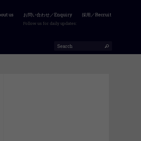
ut us
お問い合わせ／Enquiry
採用／Recruit
Follow us for daily updates: