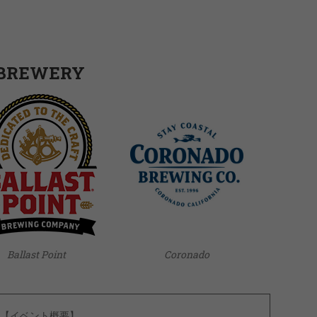
BREWERY
Ballast Point
Coronado
【イベント概要】