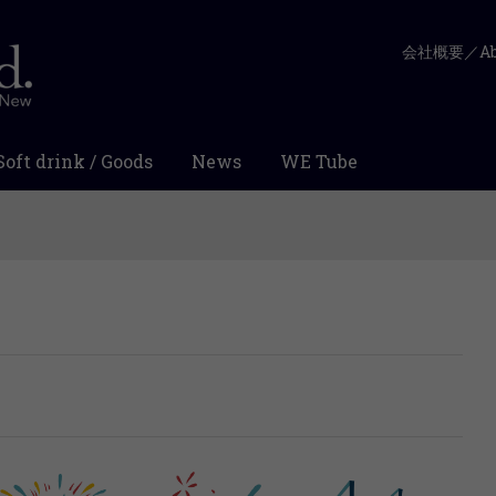
会社概要／Abo
Soft drink / Goods
News
WE Tube