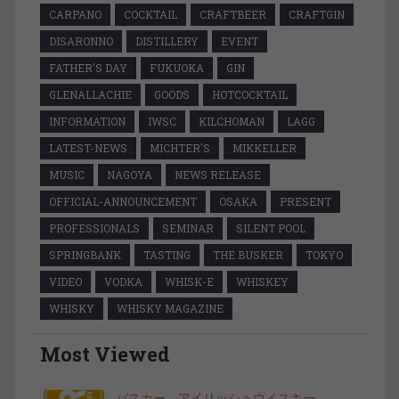
CARPANO
COCKTAIL
CRAFTBEER
CRAFTGIN
DISARONNO
DISTILLERY
EVENT
FATHER'S DAY
FUKUOKA
GIN
GLENALLACHIE
GOODS
HOTCOCKTAIL
INFORMATION
IWSC
KILCHOMAN
LAGG
LATEST-NEWS
MICHTER'S
MIKKELLER
MUSIC
NAGOYA
NEWS RELEASE
OFFICIAL-ANNOUNCEMENT
OSAKA
PRESENT
PROFESSIONALS
SEMINAR
SILENT POOL
SPRINGBANK
TASTING
THE BUSKER
TOKYO
VIDEO
VODKA
WHISK-E
WHISKEY
WHISKY
WHISKY MAGAZINE
Most Viewed
バスカー アイリッシュウイスキー