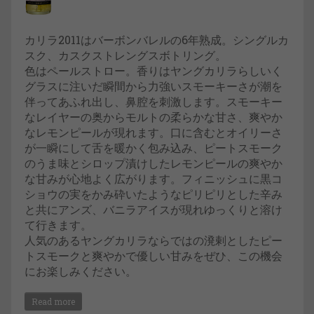
カリラ2011はバーボンバレルの6年熟成。シングルカ
スク、カスクストレングスボトリング。
色はペールストロー。香りはヤングカリラらしいく
グラスに注いだ瞬間から力強いスモーキーさが潮を
伴ってあふれ出し、鼻腔を刺激します。スモーキー
なレイヤーの奥からモルトの柔らかな甘さ、爽やか
なレモンピールが現れます。口に含むとオイリーさ
が一瞬にして舌を暖かく包み込み、ピートスモーク
のうま味とシロップ漬けしたレモンピールの爽やか
な甘みが心地よく広がります。フィニッシュに黒コ
ショウの実をかみ砕いたようなピリピリとした辛み
と共にアンズ、バニラアイスが現れゆっくりと溶け
て行きます。
人気のあるヤングカリラならではの溌剌としたピー
トスモークと爽やかで優しい甘みをぜひ、この機会
にお楽しみください。
Read more