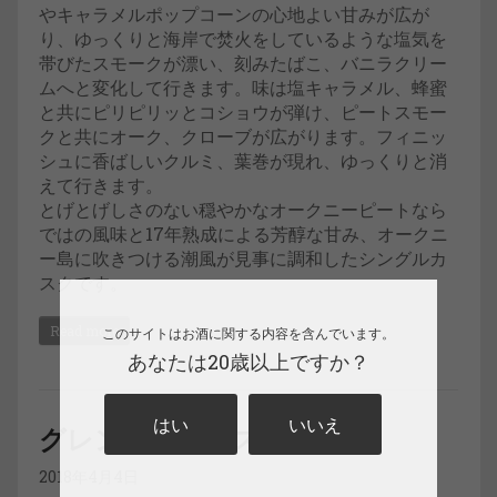
やキャラメルポップコーンの心地よい甘みが広が
り、ゆっくりと海岸で焚火をしているような塩気を
帯びたスモークが漂い、刻みたばこ、バニラクリー
ムへと変化して行きます。味は塩キャラメル、蜂蜜
と共にピリピリッとコショウが弾け、ピートスモー
クと共にオーク、クローブが広がります。フィニッ
シュに香ばしいクルミ、葉巻が現れ、ゆっくりと消
えて行きます。
とげとげしさのない穏やかなオークニーピートなら
ではの風味と17年熟成による芳醇な甘み、オークニ
ー島に吹きつける潮風が見事に調和したシングルカ
スクです。
Read more
このサイトはお酒に関する内容を含んでいます。
あなたは20歳以上ですか？
はい
いいえ
グレントファース1996
2018年4月4日