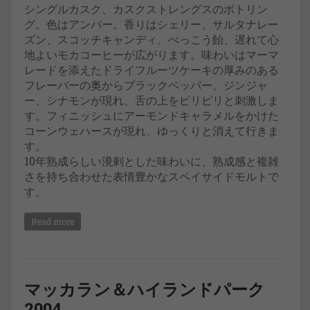
シングルカスク、カスクストレングスのボトリン
グ。色はアンバー。香りはシェリー、サルタナレー
ズン、スコッチキャンディ、べっこう飴、遅れて心
地よいモカコーヒーが広がります。味わいはマーマ
レードを添えたドライフルーツケーキの厚みのある
フレーバーの奥からブラックペッパー、ジンジャ
ー、シナモンが現れ、舌の上をピリピリと刺激しま
す。フィニッシュにアーモンドキャラメルをかけた
コーンウェハースが現れ、ゆっくりと消えて行きま
す。
10年熟成らしい溌剌とした味わいに、熟成感と複雑
さを持ち合わせた表情豊かなスペイサイドモルトで
す。
Read more
マッカラン＆ハイランドパーク
2004