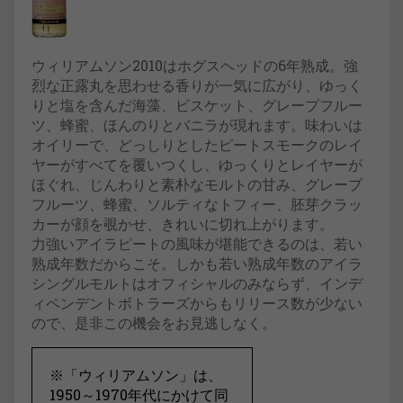
ウィリアムソン2010はホグスヘッドの6年熟成。強
烈な正露丸を思わせる香りが一気に広がり、ゆっく
りと塩を含んだ海藻、ビスケット、グレープフルー
ツ、蜂蜜、ほんのりとバニラが現れます。味わいは
オイリーで、どっしりとしたピートスモークのレイ
ヤーがすべてを覆いつくし、ゆっくりとレイヤーが
ほぐれ、じんわりと素朴なモルトの甘み、グレープ
フルーツ、蜂蜜、ソルティなトフィー、胚芽クラッ
カーが顔を覗かせ、きれいに切れ上がります。
力強いアイラピートの風味が堪能できるのは、若い
熟成年数だからこそ。しかも若い熟成年数のアイラ
シングルモルトはオフィシャルのみならず、インデ
ィペンデントボトラーズからもリリース数が少ない
ので、是非この機会をお見逃しなく。
※「ウィリアムソン」は、
1950～1970年代にかけて同