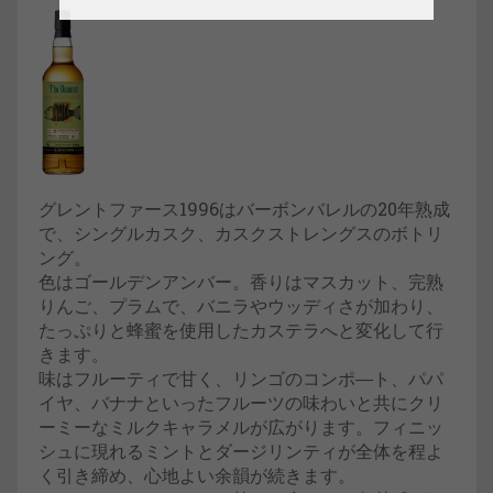
グレントファース1996はバーボンバレルの20年熟成
で、シングルカスク、カスクストレングスのボトリ
ング。
色はゴールデンアンバー。香りはマスカット、完熟
りんご、プラムで、バニラやウッディさが加わり、
たっぷりと蜂蜜を使用したカステラへと変化して行
きます。
味はフルーティで甘く、リンゴのコンポ―ト、パパ
イヤ、バナナといったフルーツの味わいと共にクリ
ーミーなミルクキャラメルが広がります。フィニッ
シュに現れるミントとダージリンティが全体を程よ
く引き締め、心地よい余韻が続きます。