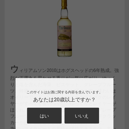
ウ
ィリアムソン2010はホグスヘッドの6年熟成。強
烈な正露丸を思わせる香りが一気に広がり、ゆっく
りと塩を含んだ海藻、ビスケット、グレープフルー
ツ、蜂蜜、ほんのりとバニラが現れます。味わいは
このサイトはお酒に関する内容を含んでいます。
オイリーで、どっしりとしたピートスモークのレイ
あなたは20歳以上ですか？
ヤーがすべてを覆いつくし、ゆっくりとレイヤーが
ほぐれ、じんわりと素朴なモルトの甘み、グレープ
はい
いいえ
フルーツ、蜂蜜、ソルティなトフィー、胚芽クラッ
カーが顔を覗かせ、きれいに切れ上がります。
力強いアイラピートの風味が堪能できるのは、若い