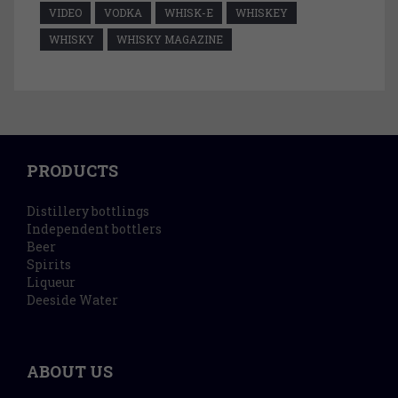
VIDEO
VODKA
WHISK-E
WHISKEY
WHISKY
WHISKY MAGAZINE
PRODUCTS
Distillery bottlings
Independent bottlers
Beer
Spirits
Liqueur
Deeside Water
ABOUT US