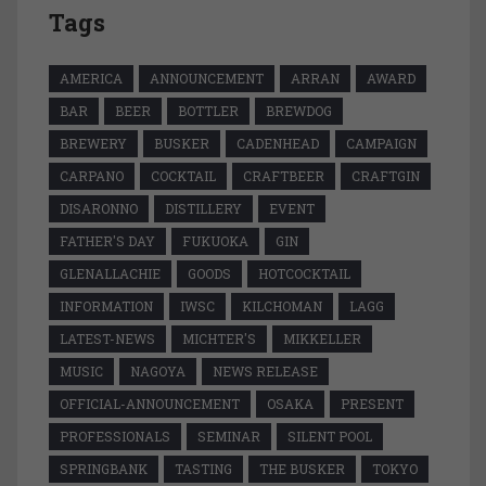
Tags
AMERICA
ANNOUNCEMENT
ARRAN
AWARD
BAR
BEER
BOTTLER
BREWDOG
BREWERY
BUSKER
CADENHEAD
CAMPAIGN
CARPANO
COCKTAIL
CRAFTBEER
CRAFTGIN
DISARONNO
DISTILLERY
EVENT
FATHER'S DAY
FUKUOKA
GIN
GLENALLACHIE
GOODS
HOTCOCKTAIL
INFORMATION
IWSC
KILCHOMAN
LAGG
LATEST-NEWS
MICHTER'S
MIKKELLER
MUSIC
NAGOYA
NEWS RELEASE
OFFICIAL-ANNOUNCEMENT
OSAKA
PRESENT
PROFESSIONALS
SEMINAR
SILENT POOL
SPRINGBANK
TASTING
THE BUSKER
TOKYO