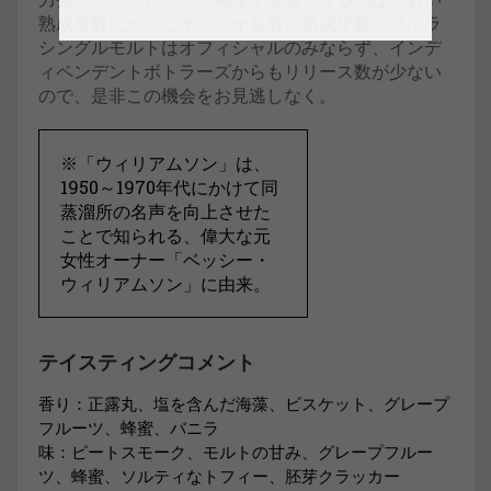
熟成年数だからこそ。しかも若い熟成年数のアイラ
シングルモルトはオフィシャルのみならず、インデ
ィペンデントボトラーズからもリリース数が少ない
ので、是非この機会をお見逃しなく。
※「ウィリアムソン」は、
1950～1970年代にかけて同
蒸溜所の名声を向上させた
ことで知られる、偉大な元
女性オーナー「ベッシー・
ウィリアムソン」に由来。
テイスティングコメント
香り：正露丸、塩を含んだ海藻、ビスケット、グレープ
フルーツ、蜂蜜、バニラ
味：ピートスモーク、モルトの甘み、グレープフルー
ツ、蜂蜜、ソルティなトフィー、胚芽クラッカー