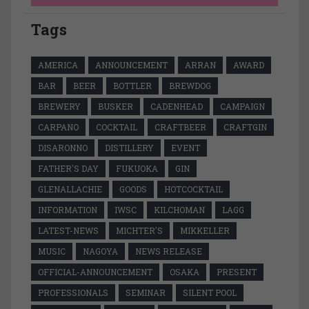
Tags
AMERICA
ANNOUNCEMENT
ARRAN
AWARD
BAR
BEER
BOTTLER
BREWDOG
BREWERY
BUSKER
CADENHEAD
CAMPAIGN
CARPANO
COCKTAIL
CRAFTBEER
CRAFTGIN
DISARONNO
DISTILLERY
EVENT
FATHER'S DAY
FUKUOKA
GIN
GLENALLACHIE
GOODS
HOTCOCKTAIL
INFORMATION
IWSC
KILCHOMAN
LAGG
LATEST-NEWS
MICHTER'S
MIKKELLER
MUSIC
NAGOYA
NEWS RELEASE
OFFICIAL-ANNOUNCEMENT
OSAKA
PRESENT
PROFESSIONALS
SEMINAR
SILENT POOL