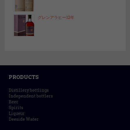
グレンアラヒー12年
PRODUCTS
Distillery bottlings
Independent bottlers
Beer
Spirits
Liqueur
Deeside Water