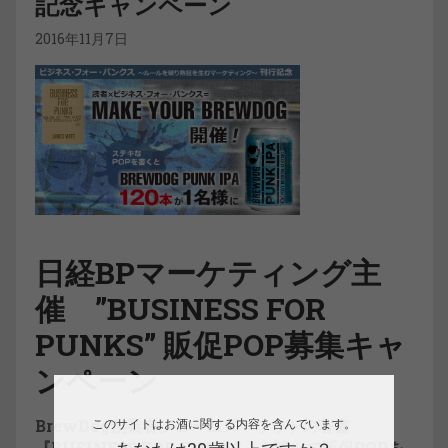
記念キャンペーン
2016年11月7日
日経BPマーケティング主
催 ”BUSINESS FOR
PUNKS” 販促POP募集キャ
ンペーン
このサイトはお酒に関する内容を含んでいます。
BrewDog創業者ジェームズ・ワットの著書
『BUSINESS FOR PUNKS』を読んで販促POPを