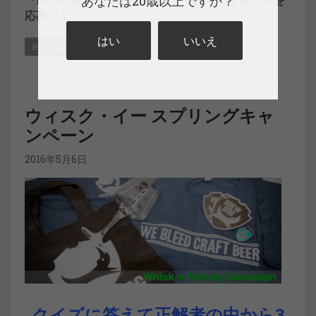
あなたは20歳以上ですか？
応募しよう！
はい
いいえ
Read more
ウィスク・イー スプリングキャ
ンペーン
2016年5月6日
クイズに答えて正解者の中から3