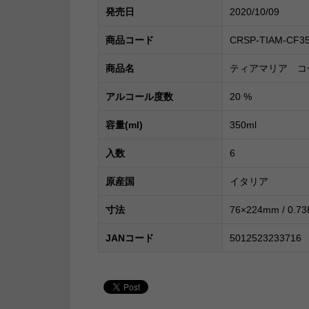
発売日
2020/10/09
商品コード
CRSP-TIAM-CF3
商品名
ティアマリア コ
アルコール度数
20
%
容量(ml)
350ml
入数
6
原産国
イタリア
寸法
76×224mm / 0.73
JANコード
5012523233716