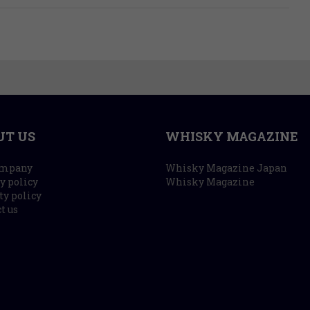
UT US
WHISKY MAGAZINE
ompany
Whisky Magazine Japan
y policy
Whisky Magazine
ty policy
t us