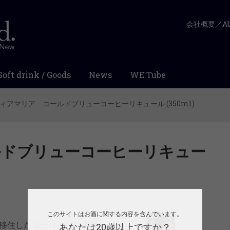
会社概要／Abo
Soft drink / Goods
News
WE Tube
ィアマリア コールドブリューコーヒーリキュール (350ml)
ルドブリューコーヒーリキュー
このサイトはお酒に関する内容を含んでいます。
に移住したヨーロッパの名家
あなたは20歳以上ですか？