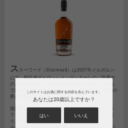
ス
ターワード（Starward）は2007年メルボルン
にて、創設者デイヴィッド・ヴィターレの「世界中
の人に誇りをもって提供できるオーストラリアなら
ではのウイスキーをつくる」というシンプルな1つの
このサイトはお酒に関する内容を含んでいます。
夢から始まりました。
あなたは20歳以上ですか？
彼は夢の実現のため、伝統にとらわれず、オースト
ラリア産赤ワイン樽で熟成を行いウイスキーをつく
はい
いいえ
り上げました。
それらのウイスキーは彼の人柄とオーストラリアの