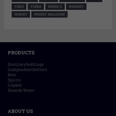
VIDEO
VODKA
WHISK-E
WHISKEY
WHISKY
WHISKY MAGAZINE
PRODUCTS
Distillery bottlings
Independent bottlers
Beer
Spirits
Liqueur
Deeside Water
ABOUT US