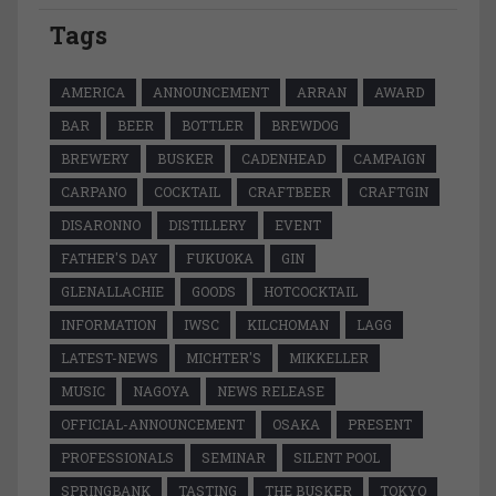
Tags
AMERICA
ANNOUNCEMENT
ARRAN
AWARD
BAR
BEER
BOTTLER
BREWDOG
BREWERY
BUSKER
CADENHEAD
CAMPAIGN
CARPANO
COCKTAIL
CRAFTBEER
CRAFTGIN
DISARONNO
DISTILLERY
EVENT
FATHER'S DAY
FUKUOKA
GIN
GLENALLACHIE
GOODS
HOTCOCKTAIL
INFORMATION
IWSC
KILCHOMAN
LAGG
LATEST-NEWS
MICHTER'S
MIKKELLER
MUSIC
NAGOYA
NEWS RELEASE
OFFICIAL-ANNOUNCEMENT
OSAKA
PRESENT
PROFESSIONALS
SEMINAR
SILENT POOL
SPRINGBANK
TASTING
THE BUSKER
TOKYO