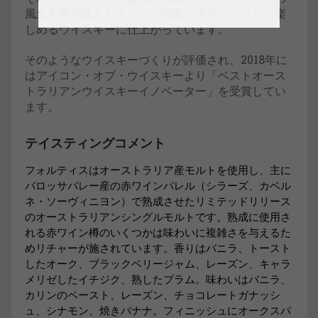
風土を取り込んだような、気取らずカジュアルに楽
しめるウイスキーに仕上がっています。
そのようなウイスキーづくりが評価され、2018年に
はアイコン・オブ・ウイスキーより「ベストオース
トラリアンウイスキーイノベーター」を受賞してい
ます。
テイスティングコメント
フォルティスはオーストラリア産モルトを使用し、主に
バロッサバレー産の赤ワインバレル（シラーズ、カベル
ネ・ソーヴィニヨン）で熟成させたリミテッドリリース
のオーストラリアンシングルモルトです。熟成に使用さ
れる赤ワイン樽のいくつかは味わいに複雑さを与えるた
めリチャーが施されています。香りはバニラ、トースト
したオーク、ブラックベリージャム、レーズン、キャラ
メリゼしたイチジク、熟したプラム。味わいはバニラ、
カリンのペースト、レーズン、チョコレートガナッシ
ュ、シナモン、焼きバナナ。フィニッシュにオークスパ