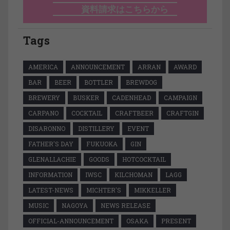
資料請求はこちらから
Tags
AMERICA
ANNOUNCEMENT
ARRAN
AWARD
BAR
BEER
BOTTLER
BREWDOG
BREWERY
BUSKER
CADENHEAD
CAMPAIGN
CARPANO
COCKTAIL
CRAFTBEER
CRAFTGIN
DISARONNO
DISTILLERY
EVENT
FATHER'S DAY
FUKUOKA
GIN
GLENALLACHIE
GOODS
HOTCOCKTAIL
INFORMATION
IWSC
KILCHOMAN
LAGG
LATEST-NEWS
MICHTER'S
MIKKELLER
MUSIC
NAGOYA
NEWS RELEASE
OFFICIAL-ANNOUNCEMENT
OSAKA
PRESENT