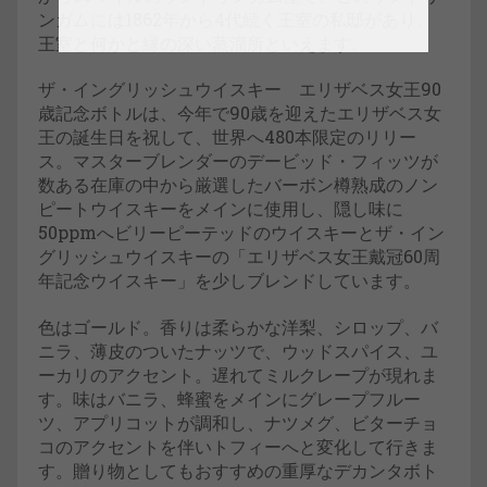
ンガムには1862年から4代続く王室の私邸があり、
王室と何かと縁の深い蒸溜所といえます。
ザ・イングリッシュウイスキー エリザベス女王90
歳記念ボトルは、今年で90歳を迎えたエリザベス女
王の誕生日を祝して、世界へ480本限定のリリー
ス。マスターブレンダーのデービッド・フィッツが
数ある在庫の中から厳選したバーボン樽熟成のノン
ピートウイスキーをメインに使用し、隠し味に
50ppmへビリーピーテッドのウイスキーとザ・イン
グリッシュウイスキーの「エリザベス女王戴冠60周
年記念ウイスキー」を少しブレンドしています。
色はゴールド。香りは柔らかな洋梨、シロップ、バ
ニラ、薄皮のついたナッツで、ウッドスパイス、ユ
ーカリのアクセント。遅れてミルクレープが現れま
す。味はバニラ、蜂蜜をメインにグレープフルー
ツ、アプリコットが調和し、ナツメグ、ビターチョ
コのアクセントを伴いトフィーへと変化して行きま
す。贈り物としてもおすすめの重厚なデカンタボト