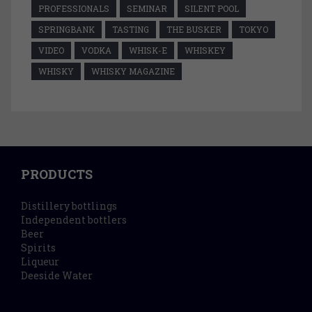
PROFESSIONALS
SEMINAR
SILENT POOL
SPRINGBANK
TASTING
THE BUSKER
TOKYO
VIDEO
VODKA
WHISK-E
WHISKEY
WHISKY
WHISKY MAGAZINE
PRODUCTS
Distillery bottlings
Independent bottlers
Beer
Spirits
Liqueur
Deeside Water