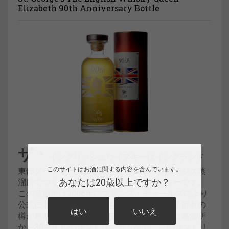
Elizabeth 90th Anniversary Bottle
ザ・
イングリッシュウイスキーはイングランド
このサイトはお酒に関する内容を含んでいます。
東部ノーフォークに創業したセント・ジョージズ蒸
あなたは20歳以上ですか？
溜所でつくられるシングルモルトウイスキーです。
この蒸溜所は2006年にプリンス・チャールズにより
公式にオープンし、現在もチャールズ皇太子所有の
はい
いいえ
樽が熟成されています。使用している大麦は蒸溜所
から30マイルのサンドリンガム産で、このサンドリ