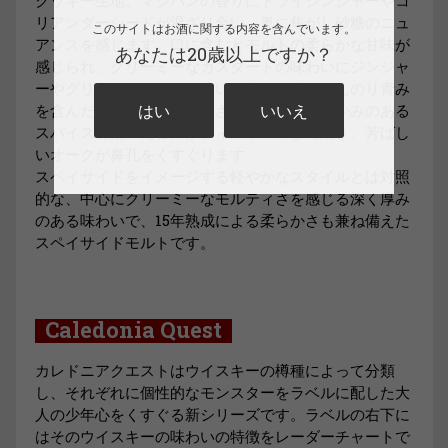
リアンダーシードが混ざり合い、奥に焦がし砂糖のニュ
このサイトはお酒に関する内容を含んでいます。
アンスを感じます。口に含むとモルトの柔らかな甘味が
あなたは20歳以上ですか？
感じられ、クリーミーなカスタードの味わいにジンジャ
ーやグリーンペッパーを砕いた時のようなほんのり青み
を含んだスパイシーさが混ざり合います。温かみのある
はい
いいえ
スパイスの効いた甘みがフィニッシュまで続き、芳ばし
いオークが鼻孔をくすぐります。
スペイサイドをイメージする軽やかなスタイルとは対照
的な、中心にクリーミーなモルティさを感じる深く厚み
のある味わいで、15年熟成による柔らかさも兼ね備えた
スペイサイドモルトです。
Caledonia Quest
カレドニアクエストはウイスキーの樽種によって分類
し、それぞれに個性的なモンスターをラベルに配した大
人の少年心をくすぐる新シリーズです。ラベルの右下に
はそのウイスキーの味わいの特徴をレーダーチャートで