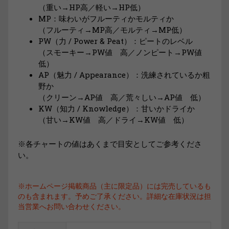
（重い→HP高／軽い→HP低）
MP：味わいがフルーティかモルティか
（フルーティ→MP高／モルティ→MP低）
PW（力 / Power & Peat）：ピートのレベル
（スモーキー→PW値 高／ノンピート→PW値
低）
AP（魅力 / Appearance）：洗練されているか粗
野か
（クリーン→AP値 高／荒々しい→AP値 低）
KW（知力 / Knowledge）：甘いかドライか
（甘い→KW値 高／ドライ→KW値 低）
※各チャートの値はあくまで目安としてご参考くださ
い。
※ホームページ掲載商品（主に限定品）には完売しているも
のも含まれます。予めご了承ください。詳細な在庫状況は担
当営業へお問い合わせください。