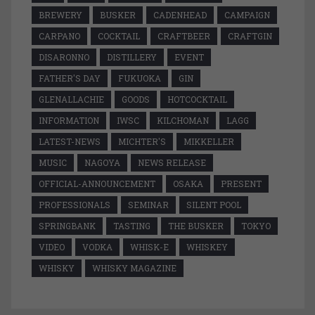
BREWERY
BUSKER
CADENHEAD
CAMPAIGN
CARPANO
COCKTAIL
CRAFTBEER
CRAFTGIN
DISARONNO
DISTILLERY
EVENT
FATHER'S DAY
FUKUOKA
GIN
GLENALLACHIE
GOODS
HOTCOCKTAIL
INFORMATION
IWSC
KILCHOMAN
LAGG
LATEST-NEWS
MICHTER'S
MIKKELLER
MUSIC
NAGOYA
NEWS RELEASE
OFFICIAL-ANNOUNCEMENT
OSAKA
PRESENT
PROFESSIONALS
SEMINAR
SILENT POOL
SPRINGBANK
TASTING
THE BUSKER
TOKYO
VIDEO
VODKA
WHISK-E
WHISKEY
WHISKY
WHISKY MAGAZINE