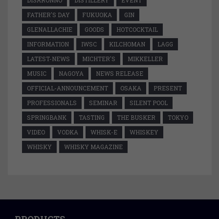
DISARONNO
DISTILLERY
EVENT
FATHER'S DAY
FUKUOKA
GIN
GLENALLACHIE
GOODS
HOTCOCKTAIL
INFORMATION
IWSC
KILCHOMAN
LAGG
LATEST-NEWS
MICHTER'S
MIKKELLER
MUSIC
NAGOYA
NEWS RELEASE
OFFICIAL-ANNOUNCEMENT
OSAKA
PRESENT
PROFESSIONALS
SEMINAR
SILENT POOL
SPRINGBANK
TASTING
THE BUSKER
TOKYO
VIDEO
VODKA
WHISK-E
WHISKEY
WHISKY
WHISKY MAGAZINE