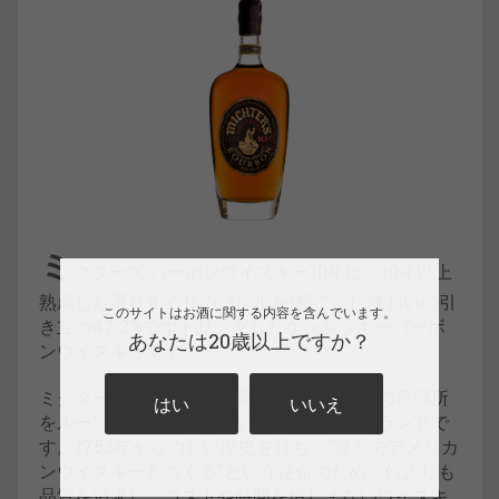
ミ
クターズ バーボンウイスキー10年は、10年以上
熟成した選りすぐりのバレルを1樽ごとに味わいの引
このサイトはお酒に関する内容を含んでいます。
き立つ47.2%でボトリングしたケンタッキーバーボ
あなたは20歳以上ですか？
ンウイスキーです。
ミクターズはアメリカで最古のウイスキーの蒸溜所
はい
いいえ
をルーツに持つ、プレミアムウイスキーブランドで
す。1753年からの長い歴史を持ち、“最高のアメリカ
ンウイスキーをつくる”という使命のため、何よりも
品質を追求し、コストや時間を惜しまないウイスキ