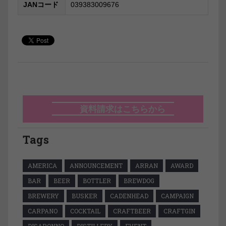
JANコード
039383009676
資料請求はこちらから
Tags
AMERICA
ANNOUNCEMENT
ARRAN
AWARD
BAR
BEER
BOTTLER
BREWDOG
BREWERY
BUSKER
CADENHEAD
CAMPAIGN
CARPANO
COCKTAIL
CRAFTBEER
CRAFTGIN