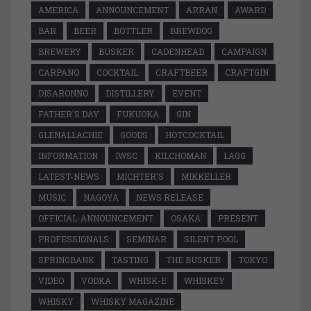
AMERICA
ANNOUNCEMENT
ARRAN
AWARD
BAR
BEER
BOTTLER
BREWDOG
BREWERY
BUSKER
CADENHEAD
CAMPAIGN
CARPANO
COCKTAIL
CRAFTBEER
CRAFTGIN
DISARONNO
DISTILLERY
EVENT
FATHER'S DAY
FUKUOKA
GIN
GLENALLACHIE
GOODS
HOTCOCKTAIL
INFORMATION
IWSC
KILCHOMAN
LAGG
LATEST-NEWS
MICHTER'S
MIKKELLER
MUSIC
NAGOYA
NEWS RELEASE
OFFICIAL-ANNOUNCEMENT
OSAKA
PRESENT
PROFESSIONALS
SEMINAR
SILENT POOL
SPRINGBANK
TASTING
THE BUSKER
TOKYO
VIDEO
VODKA
WHISK-E
WHISKEY
WHISKY
WHISKY MAGAZINE