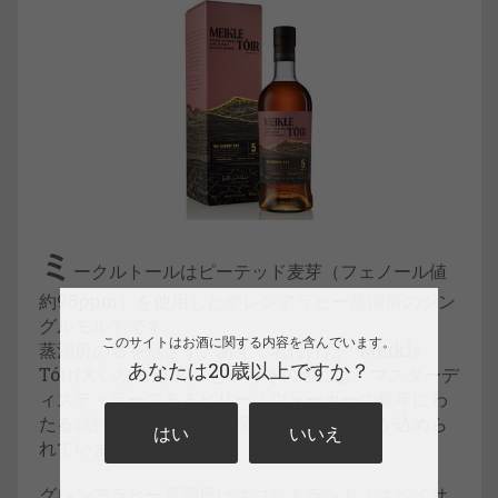
ミ
ークルトールはピーテッド麦芽（フェノール値
約95ppm）を使用したグレンアラヒー蒸溜所のシン
グルモルトです。
このサイトはお酒に関する内容を含んでいます。
蒸溜所の名を冠さず、あえて名付けた「Meikle
あなたは20歳以上ですか？
Tóir(大いなる追求)」というその名には、マスターデ
ィスティラーであるビリー・ウォーカーの長年にわ
たる試行錯誤と飽くなき探求、そして情熱が込めら
はい
いいえ
れています。
グレンアラヒー蒸溜所はスコットランド・スペイサ