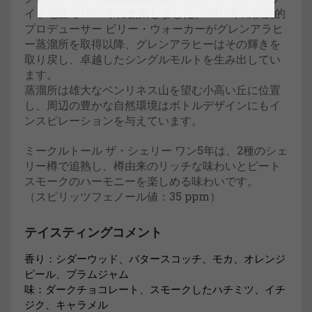
イド地区で1967年に創業しました。2017年に伝説的
プロデューサー ビリー・ウォーカーがグレンアラヒ
ー蒸溜所を取得以降、グレンアラヒーはその輝きを
取り戻し、卓越したシングルモルトを生み出してい
ます。
蒸溜所は雄大なベンリネス山を望む小高い丘に位置
し、周辺の豊かな自然環境はボトルデザインにもイ
ンスピレーションを与えています。
ミークルトール ザ・シェリー ワン5年は、2種のシェ
リー樽で追熟し、樽由来のリッチな味わいとピート
スモークのハーモニーを楽しめる味わいです。
（スピリッツフェノール値：35 ppm）
テイスティングコメント
香り：シダーウッド、バタースコッチ、モカ、オレンジ
ピール、プラムジャム
味：ダークチョコレート、スモークしたハチミツ、イチ
ジク、キャラメル