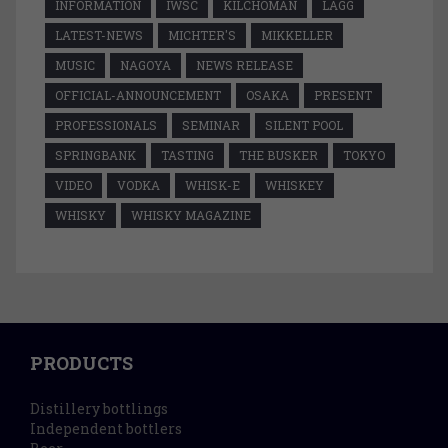
INFORMATION
IWSC
KILCHOMAN
LAGG
LATEST-NEWS
MICHTER'S
MIKKELLER
MUSIC
NAGOYA
NEWS RELEASE
OFFICIAL-ANNOUNCEMENT
OSAKA
PRESENT
PROFESSIONALS
SEMINAR
SILENT POOL
SPRINGBANK
TASTING
THE BUSKER
TOKYO
VIDEO
VODKA
WHISK-E
WHISKEY
WHISKY
WHISKY MAGAZINE
PRODUCTS
Distillery bottlings
Independent bottlers