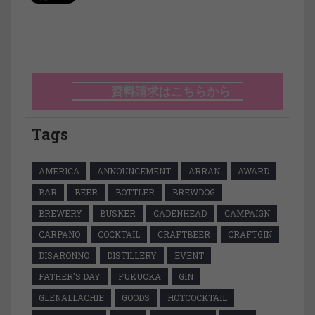
資料請求はこちらから
Tags
AMERICA
ANNOUNCEMENT
ARRAN
AWARD
BAR
BEER
BOTTLER
BREWDOG
BREWERY
BUSKER
CADENHEAD
CAMPAIGN
CARPANO
COCKTAIL
CRAFTBEER
CRAFTGIN
DISARONNO
DISTILLERY
EVENT
FATHER'S DAY
FUKUOKA
GIN
GLENALLACHIE
GOODS
HOTCOCKTAIL