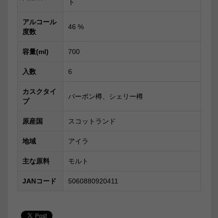
ト
アルコール
46
%
度数
容量(ml)
700
入数
6
カスクタイ
バーボン樽、シェリー樽
プ
原産国
スコットランド
地域
アイラ
主な原料
モルト
JANコード
5060880920411