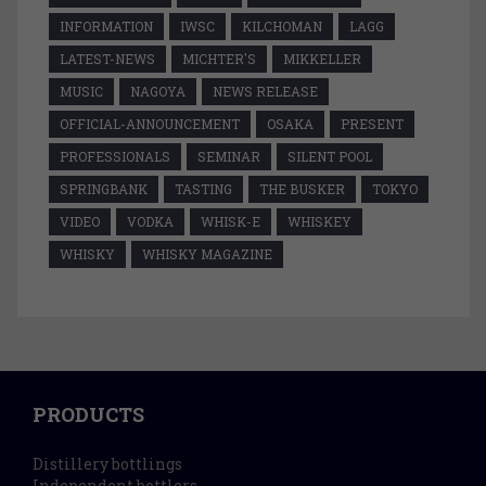
INFORMATION
IWSC
KILCHOMAN
LAGG
LATEST-NEWS
MICHTER'S
MIKKELLER
MUSIC
NAGOYA
NEWS RELEASE
OFFICIAL-ANNOUNCEMENT
OSAKA
PRESENT
PROFESSIONALS
SEMINAR
SILENT POOL
SPRINGBANK
TASTING
THE BUSKER
TOKYO
VIDEO
VODKA
WHISK-E
WHISKEY
WHISKY
WHISKY MAGAZINE
PRODUCTS
Distillery bottlings
Independent bottlers