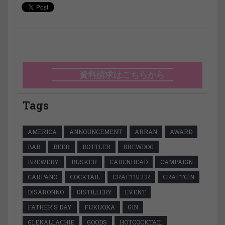
資料請求はこちらから
Tags
AMERICA
ANNOUNCEMENT
ARRAN
AWARD
BAR
BEER
BOTTLER
BREWDOG
BREWERY
BUSKER
CADENHEAD
CAMPAIGN
CARPANO
COCKTAIL
CRAFTBEER
CRAFTGIN
DISARONNO
DISTILLERY
EVENT
FATHER'S DAY
FUKUOKA
GIN
GLENALLACHIE
GOODS
HOTCOCKTAIL