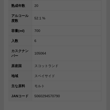
熟成年数
20
アルコール
52.1
%
度数
容量(ml)
700
入数
6
カスクナン
105064
バー
原産国
スコットランド
地域
スペイサイド
主な原料
モルト
JANコード
5060294570790