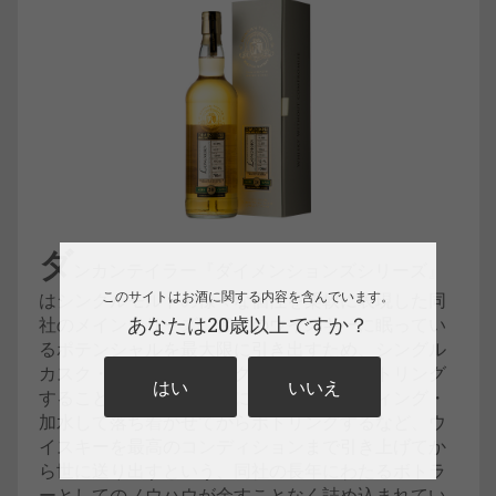
ダ
ンカンテイラー『ダイメンションズシリーズ』
このサイトはお酒に関する内容を含んでいます。
はシングルモルトの様々な個性を柔軟に表現した同
あなたは20歳以上ですか？
社のメインシリーズ。個々のウイスキーに眠ってい
るポテンシャルを最大限に引き出すため、シングル
カスク・カスクストレングスでそのままボトリング
はい
いいえ
することはもちろん、時には数樽をバッティング・
加水して落ち着かせてからボトリングするなど、ウ
イスキーを最高のコンディションまで引き上げてか
ら世に送り出すという、同社の長年にわたるボトラ
ーとしてのノウハウが余すことなく詰め込まれてい