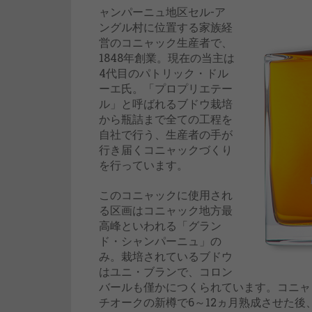
ャンパーニュ地区セル-ア
ングル村に位置する家族経
営のコニャック生産者で、
1848年創業。現在の当主は
4代目のパトリック・ドル
ーエ氏。「プロプリエテー
ル」と呼ばれるブドウ栽培
から瓶詰まで全ての工程を
自社で行う、生産者の手が
行き届くコニャックづくり
を行っています。
このコニャックに使用され
る区画はコニャック地方最
高峰といわれる「グラン
ド・シャンパーニュ」の
み。栽培されているブドウ
はユニ・ブランで、コロン
バールも僅かにつくられています。コニャ
チオークの新樽で6～12ヵ月熟成させた