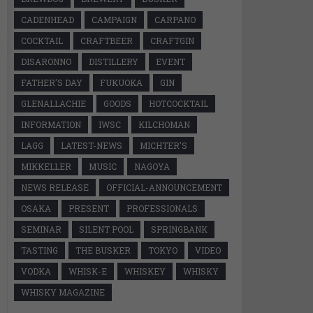
CADENHEAD
CAMPAIGN
CARPANO
COCKTAIL
CRAFTBEER
CRAFTGIN
DISARONNO
DISTILLERY
EVENT
FATHER'S DAY
FUKUOKA
GIN
GLENALLACHIE
GOODS
HOTCOCKTAIL
INFORMATION
IWSC
KILCHOMAN
LAGG
LATEST-NEWS
MICHTER'S
MIKKELLER
MUSIC
NAGOYA
NEWS RELEASE
OFFICIAL-ANNOUNCEMENT
OSAKA
PRESENT
PROFESSIONALS
SEMINAR
SILENT POOL
SPRINGBANK
TASTING
THE BUSKER
TOKYO
VIDEO
VODKA
WHISK-E
WHISKEY
WHISKY
WHISKY MAGAZINE