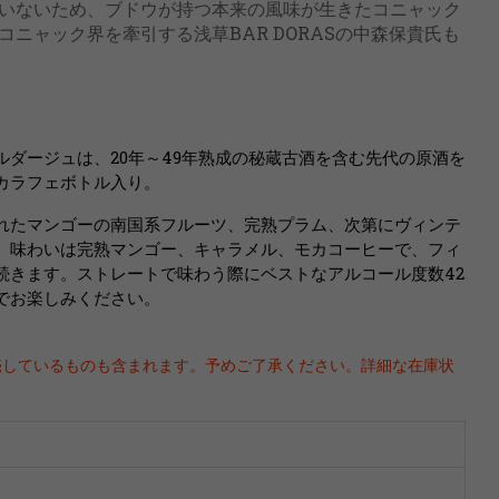
いないため、ブドウが持つ本来の風味が生きたコニャック
ニャック界を牽引する浅草BAR DORASの中森保貴氏も
ダージュは、20年～49年熟成の秘蔵古酒を含む先代の原酒を
カラフェボトル入り。
れたマンゴーの南国系フルーツ、完熟プラム、次第にヴィンテ
。味わいは完熟マンゴー、キャラメル、モカコーヒーで、フィ
続きます。ストレートで味わう際にベストなアルコール度数42
でお楽しみください。
売しているものも含まれます。予めご了承ください。詳細な在庫状