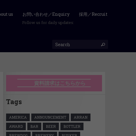
ut us
お問い合わせ／Enquiry
採用／Recruit
Follow us for daily updates:
資料請求はこちらから
Tags
AMERICA
ANNOUNCEMENT
ARRAN
AWARD
BAR
BEER
BOTTLER
BREWDOG
BREWERY
BUSKER