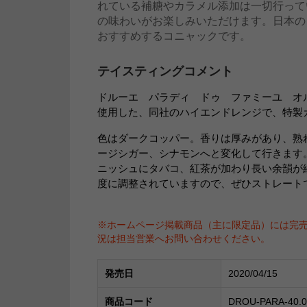
れている補糖やカラメル添加は一切行って
の味わいがお楽しみいただけます。日本のコ
おすすめするコニャックです。
テイスティングコメント
ドルーエ パラディ ドゥ ファミーユ オル
使用した、同社のハイエンドレンジで、特製
色はダークコッパー。香りは厚みがあり、熟
ージシガー、シナモンへと変化して行きます
ニッシュにタバコ、紅茶が加わり長い余韻が
度に調整されていますので、ぜひストレート
※ホームページ掲載商品（主に限定品）には完
況は担当営業へお問い合わせください。
発売日
2020/04/15
商品コード
DROU-PARA-40.0