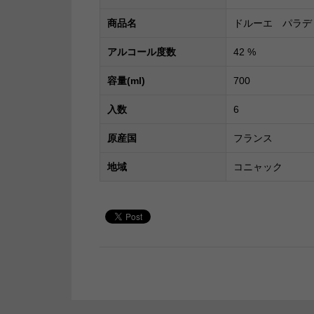
商品名
ドルーエ パラデ
アルコール度数
42
%
容量(ml)
700
入数
6
原産国
フランス
地域
コニャック