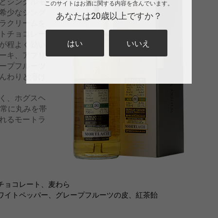
どシングルモ
このサイトはお酒に関する内容を含んでいます。
希少なシング
あなたは20歳以上ですか？
ラクリームを
トチョコレー
はい
いいえ
が程よく効い
ーキ、アプリ
ープフルーツ
んわりと溶け
く、ホグスヘ
非常に丸みを帯
れるモートラ
チョコレート、麦わら
ワイトペッパー、グレープフルーツの皮、紅茶飴