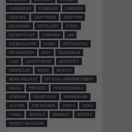
CADENHEAD
CAMPAIGN
CARPANO
COCKTAIL
CRAFTBEER
CRAFTGIN
DISARONNO
DISTILLERY
EVENT
FATHER'S DAY
FUKUOKA
GIN
GLENALLACHIE
GOODS
HOTCOCKTAIL
INFORMATION
IWSC
KILCHOMAN
LAGG
LATEST-NEWS
MICHTER'S
MIKKELLER
MUSIC
NAGOYA
NEWS RELEASE
OFFICIAL-ANNOUNCEMENT
OSAKA
PRESENT
PROFESSIONALS
SEMINAR
SILENT POOL
SPRINGBANK
TASTING
THE BUSKER
TOKYO
VIDEO
VODKA
WHISK-E
WHISKEY
WHISKY
WHISKY MAGAZINE