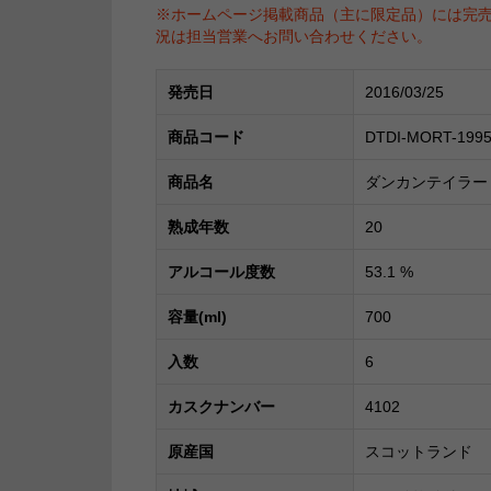
※ホームページ掲載商品（主に限定品）には完
況は担当営業へお問い合わせください。
発売日
2016/03/25
商品コード
DTDI-MORT-199
商品名
ダンカンテイラー
熟成年数
20
アルコール度数
53.1
%
容量(ml)
700
入数
6
カスクナンバー
4102
原産国
スコットランド