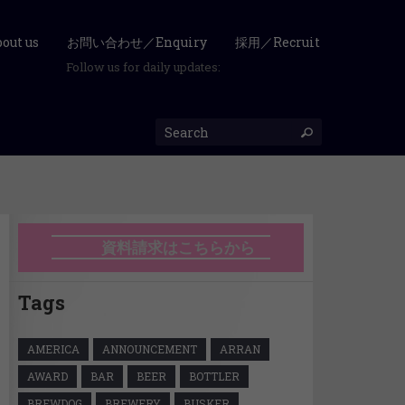
ut us
お問い合わせ／Enquiry
採用／Recruit
Follow us for daily updates:
資料請求はこちらから
Tags
AMERICA
ANNOUNCEMENT
ARRAN
AWARD
BAR
BEER
BOTTLER
BREWDOG
BREWERY
BUSKER