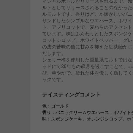
ィシャルボトルがリリースされるまで、殆
ルトとしてリリースされることのなかった
ルモルトです。香りはどこか懐かしいバニ
サンドしたシンプルなウエハース、ホワイ
ト、アプリコットで、麦わらのアクセント
ています。味はふんわりとしたスポンジケ
コットシロップ、ホワイトペッパー、グレ
の皮の苦味の後に甘みを抑えた紅茶飴がじ
だします。
シェリー樽を使用した重量系モルトではな
ッドにて20年もの歳月を過ごすことで、
び、華やかで、疲れた体を優しく癒してく
ックです。
テイスティングコメント
色：ゴールド
香り：バニラクリームウエハース、ホワイト
味：スポンジケーキ、オレンジシロップ、ホ