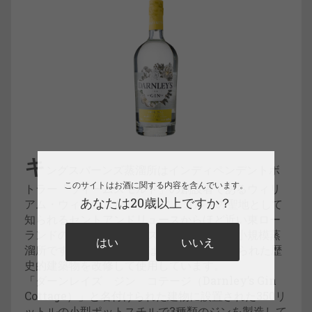
キ
ングスバーンズ蒸溜所はインディペンデントボ
このサイトはお酒に関する内容を含んでいます。
トラー「ウィームスモルト」の創設者であるウィリ
あなたは20歳以上ですか？
アム・ウィームスが2014年に、ゴルフの聖地として
知られるセントアンドリュースからほど近い東ロー
ランドのキングスバーンズの地に創業した小規模蒸
はい
いいえ
溜所です。蒸溜所の建物は1800年代に建てられた歴
史的建築物を改修して使用しています。
「ダーンレイズ ジン コテージ（Darnley’s Gin
Cottage）」と名付けられた建物に設置された350リ
ットルの小型ポットスチルで3種類のジンを製造して