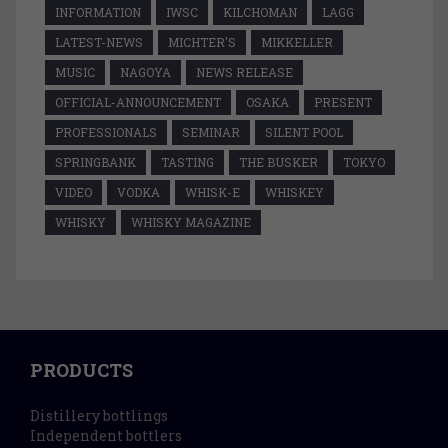
INFORMATION
IWSC
KILCHOMAN
LAGG
LATEST-NEWS
MICHTER'S
MIKKELLER
MUSIC
NAGOYA
NEWS RELEASE
OFFICIAL-ANNOUNCEMENT
OSAKA
PRESENT
PROFESSIONALS
SEMINAR
SILENT POOL
SPRINGBANK
TASTING
THE BUSKER
TOKYO
VIDEO
VODKA
WHISK-E
WHISKEY
WHISKY
WHISKY MAGAZINE
PRODUCTS
Distillery bottlings
Independent bottlers