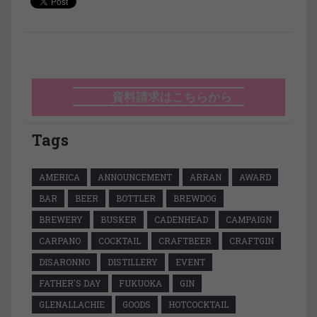
資料請求はこちらから
Tags
AMERICA
ANNOUNCEMENT
ARRAN
AWARD
BAR
BEER
BOTTLER
BREWDOG
BREWERY
BUSKER
CADENHEAD
CAMPAIGN
CARPANO
COCKTAIL
CRAFTBEER
CRAFTGIN
DISARONNO
DISTILLERY
EVENT
FATHER'S DAY
FUKUOKA
GIN
GLENALLACHIE
GOODS
HOTCOCKTAIL