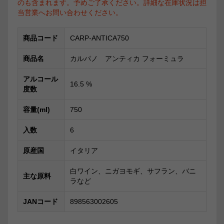
のも含まれます。予めご了承ください。詳細な在庫状況は担
当営業へお問い合わせください。
商品コード
CARP-ANTICA750
商品名
カルパノ アンティカ フォーミュラ
アルコール
16.5
%
度数
容量(ml)
750
入数
6
原産国
イタリア
白ワイン、ニガヨモギ、サフラン、バニ
主な原料
ラなど
JANコード
898563002605