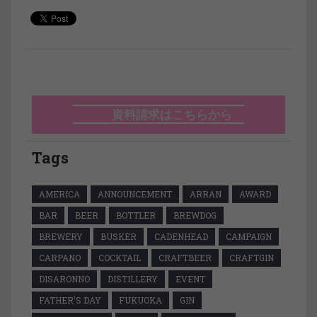
資料請求はこちらから
Tags
AMERICA
ANNOUNCEMENT
ARRAN
AWARD
BAR
BEER
BOTTLER
BREWDOG
BREWERY
BUSKER
CADENHEAD
CAMPAIGN
CARPANO
COCKTAIL
CRAFTBEER
CRAFTGIN
DISARONNO
DISTILLERY
EVENT
FATHER'S DAY
FUKUOKA
GIN