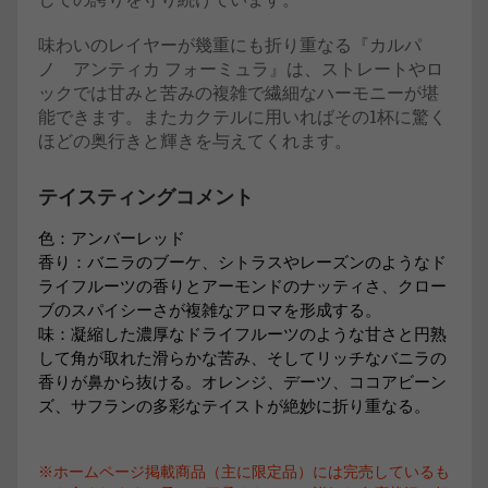
味わいのレイヤーが幾重にも折り重なる『カルパ
ノ アンティカ フォーミュラ』は、ストレートやロ
ックでは甘みと苦みの複雑で繊細なハーモニーが堪
能できます。またカクテルに用いればその1杯に驚く
ほどの奥行きと輝きを与えてくれます。
テイスティングコメント
色：アンバーレッド
香り：バニラのブーケ、シトラスやレーズンのようなド
ライフルーツの香りとアーモンドのナッティさ、クロー
ブのスパイシーさが複雑なアロマを形成する。
味：凝縮した濃厚なドライフルーツのような甘さと円熟
して角が取れた滑らかな苦み、そしてリッチなバニラの
香りが鼻から抜ける。オレンジ、デーツ、ココアビーン
ズ、サフランの多彩なテイストが絶妙に折り重なる。
※ホームページ掲載商品（主に限定品）には完売しているも