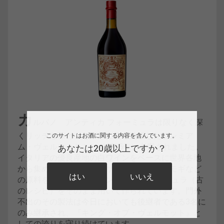
カ
ルパノ アンティカ フォーミュラは限りなく深
くリッチな味わいを細部に渡り追求したプレミア
このサイトはお酒に関する内容を含んでいます。
ム・ヴェルモットとして1786年に考案されました。
あなたは20歳以上ですか？
イタリアの優良産地の白ワインをベースに世界各地
から集められたバニラ、サフラン、ニガヨモギなど
はい
いいえ
の原料を使い、現在もアンティカ フォーミュラ（古
のレシピ）をそのまま用いて作られています。門外
不出のその製法は今日においても後継者である3名に
のみ継承され、『キング・オブ・ヴェルモット』と
しての誇りを守り続けています。