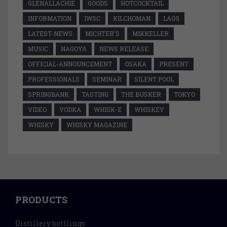
GLENALLACHIE
GOODS
HOTCOCKTAIL
INFORMATION
IWSC
KILCHOMAN
LAGG
LATEST-NEWS
MICHTER'S
MIKKELLER
MUSIC
NAGOYA
NEWS RELEASE
OFFICIAL-ANNOUNCEMENT
OSAKA
PRESENT
PROFESSIONALS
SEMINAR
SILENT POOL
SPRINGBANK
TASTING
THE BUSKER
TOKYO
VIDEO
VODKA
WHISK-E
WHISKEY
WHISKY
WHISKY MAGAZINE
PRODUCTS
Distillery bottlings