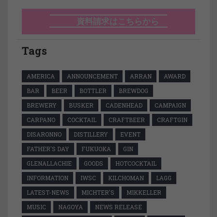
資料請求はこちらから
Tags
AMERICA
ANNOUNCEMENT
ARRAN
AWARD
BAR
BEER
BOTTLER
BREWDOG
BREWERY
BUSKER
CADENHEAD
CAMPAIGN
CARPANO
COCKTAIL
CRAFTBEER
CRAFTGIN
DISARONNO
DISTILLERY
EVENT
FATHER'S DAY
FUKUOKA
GIN
GLENALLACHIE
GOODS
HOTCOCKTAIL
INFORMATION
IWSC
KILCHOMAN
LAGG
LATEST-NEWS
MICHTER'S
MIKKELLER
MUSIC
NAGOYA
NEWS RELEASE