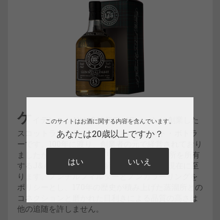
ケ
イデンヘッドは1842年アバディーンに創業した
このサイトはお酒に関する内容を含んでいます。
スコットランド最古のインディペンデント・ボトラ
あなたは20歳以上ですか？
ーです。100年に渡り、創業者の元で経営されており
ましたが、1972年、スプリングバンク蒸留所を所有
はい
いいえ
するJ&Aミッチェル社に経営が引き継がれ現在に至
ります。ノンチルフィルターとノンカラーリングを
ポリシーとし、170年の歴史が積み上げた蒸溜所との
コネクションと磨かれた目利きによる品質の高さは
他の追随を許しません。