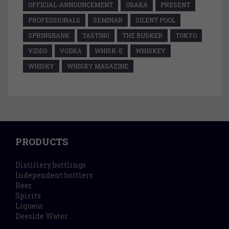
OFFICIAL-ANNOUNCEMENT
OSAKA
PRESENT
PROFESSIONALS
SEMINAR
SILENT POOL
SPRINGBANK
TASTING
THE BUSKER
TOKYO
VIDEO
VODKA
WHISK-E
WHISKEY
WHISKY
WHISKY MAGAZINE
PRODUCTS
Distillery bottlings
Independent bottlers
Beer
Spirits
Liqueur
Deeside Water