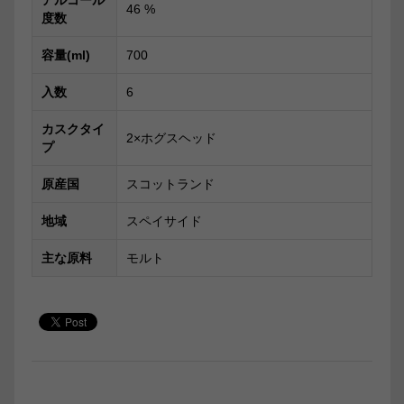
46
%
度数
容量(ml)
700
入数
6
カスクタイ
2×ホグスヘッド
プ
原産国
スコットランド
地域
スペイサイド
主な原料
モルト