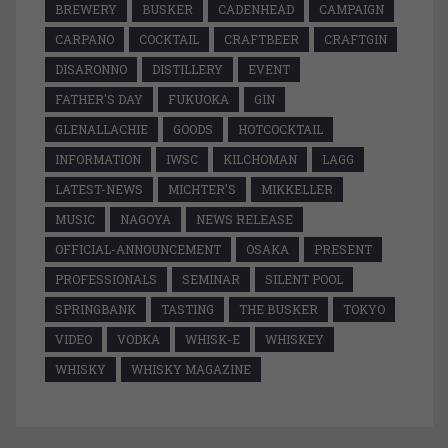
BREWERY
BUSKER
CADENHEAD
CAMPAIGN
CARPANO
COCKTAIL
CRAFTBEER
CRAFTGIN
DISARONNO
DISTILLERY
EVENT
FATHER'S DAY
FUKUOKA
GIN
GLENALLACHIE
GOODS
HOTCOCKTAIL
INFORMATION
IWSC
KILCHOMAN
LAGG
LATEST-NEWS
MICHTER'S
MIKKELLER
MUSIC
NAGOYA
NEWS RELEASE
OFFICIAL-ANNOUNCEMENT
OSAKA
PRESENT
PROFESSIONALS
SEMINAR
SILENT POOL
SPRINGBANK
TASTING
THE BUSKER
TOKYO
VIDEO
VODKA
WHISK-E
WHISKEY
WHISKY
WHISKY MAGAZINE