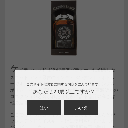
ケ
イデンヘッドは1842年アバディーンに創業した
スコットランド最古のインディペンデント・ボトラ
ーです。ノンチルフィルターとノンカラーリングを
このサイトはお酒に関する内容を含んでいます。
ポリシーとし、176年の歴史が積み上げた蒸溜所との
あなたは20歳以上ですか？
コネクションと磨かれた目利きによる品質の高さは
他の追随を許しません。
はい
いいえ
ここでつくられるウイスキーはこれまでほとんどが
ブレンデッドウイスキー向けに使用されてきました
が、ビリー・ウォーカーらが蒸溜所を買い取り、今