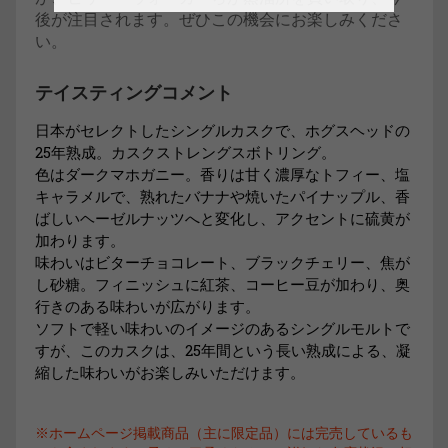
後が注目されます。ぜひこの機会にお楽しみくださ
い。
テイスティングコメント
日本がセレクトしたシングルカスクで、ホグスヘッドの
25年熟成。カスクストレングスボトリング。
色はダークマホガニー。香りは甘く濃厚なトフィー、塩
キャラメルで、熟れたバナナや焼いたパイナップル、香
ばしいヘーゼルナッツへと変化し、アクセントに硫黄が
加わります。
味わいはビターチョコレート、ブラックチェリー、焦が
し砂糖。フィニッシュに紅茶、コーヒー豆が加わり、奥
行きのある味わいが広がります。
ソフトで軽い味わいのイメージのあるシングルモルトで
すが、このカスクは、25年間という長い熟成による、凝
縮した味わいがお楽しみいただけます。
※ホームページ掲載商品（主に限定品）には完売しているも