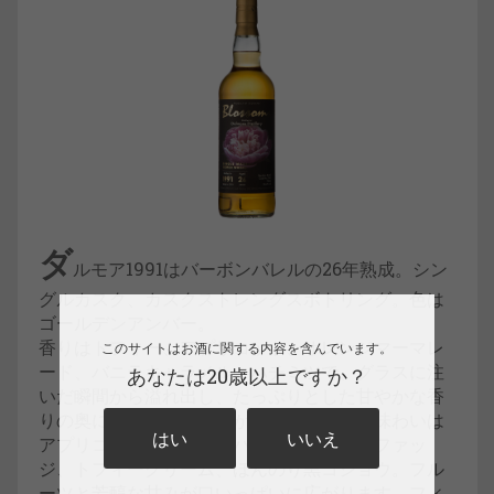
ダ
ルモア1991はバーボンバレルの26年熟成。シン
グルカスク、カスクストレングスボトリング。色は
ゴールデンアンバー。
香りはトフィー、アプリコット、オレンジマーマレ
このサイトはお酒に関する内容を含んでいます。
ード、バニラキャラメル、ハチミツで、グラスに注
あなたは20歳以上ですか？
いだ瞬間から溢れ出し、たっぷりとした甘やかな香
りの奥に微かに土っぽさが感じられます。味わいは
はい
いいえ
アプリコットタルト、パパイヤ、オレンジファッ
ジ、トフィークリーム、ほんのり黒コショウ。フル
ーツと芳醇な甘みが口いっぱいに広がります。フィ