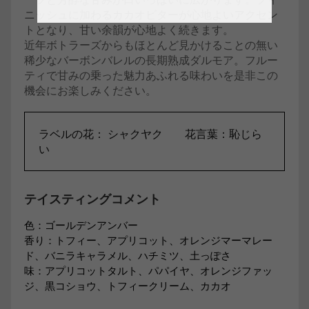
ニッシュに加わるカカオビターが心地よいアクセン
トとなり、甘い余韻が心地よく続きます。
近年ボトラーズからもほとんど見かけることの無い
稀少なバーボンバレルの長期熟成ダルモア。フルー
ティで甘みの乗った魅力あふれる味わいを是非この
機会にお楽しみください。
ラベルの花： シャクヤク 花言葉：恥じら
い
テイスティングコメント
色：ゴールデンアンバー
香り：トフィー、アプリコット、オレンジマーマレー
ド、バニラキャラメル、ハチミツ、土っぽさ
味：アプリコットタルト、パパイヤ、オレンジファッ
ジ、黒コショウ、トフィークリーム、カカオ