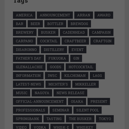
Tags
AMERICA
ANNOUNCEMENT
ARRAN
AWARD
BAR
BEER
BOTTLER
BREWDOG
BREWERY
BUSKER
CADENHEAD
CAMPAIGN
CARPANO
COCKTAIL
CRAFTBEER
CRAFTGIN
DISARONNO
DISTILLERY
EVENT
FATHER'S DAY
FUKUOKA
GIN
GLENALLACHIE
GOODS
HOTCOCKTAIL
INFORMATION
IWSC
KILCHOMAN
LAGG
LATEST-NEWS
MICHTER'S
MIKKELLER
MUSIC
NAGOYA
NEWS RELEASE
OFFICIAL-ANNOUNCEMENT
OSAKA
PRESENT
PROFESSIONALS
SEMINAR
SILENT POOL
SPRINGBANK
TASTING
THE BUSKER
TOKYO
VIDEO
VODKA
WHISK-E
WHISKEY