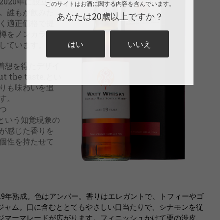
020年に設立し
このサイトはお酒に関する内容を含んでいます。
。誰もが飲みた
あなたは20歳以上ですか？
く適正価格で提
樽をノンカラ
はい
いいえ
しています。
に着想を得たデザイ
the taste.とい
りも味わいを追
す。
つ
覚）という知覚現象の
が感じた香りを
個性を持たせて
の19年熟成。色はアンバー。香りはエレガントで、トフィーやゴ
ジャム。口に含むととてもやさしい口当たりで、シナモンを従
ジマーマレードが広がります。フィニッシュかけて栗の渋皮、