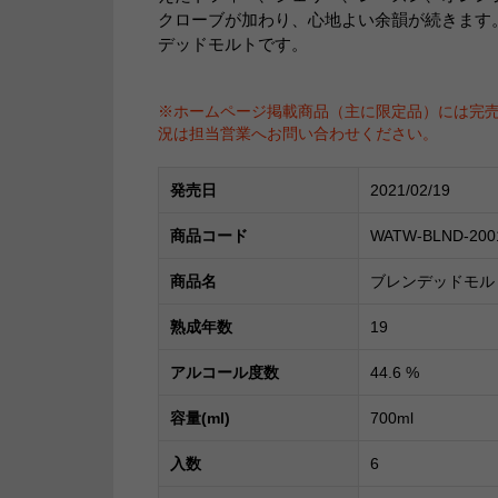
クローブが加わり、心地よい余韻が続きます
デッドモルトです。
※ホームページ掲載商品（主に限定品）には完
況は担当営業へお問い合わせください。
発売日
2021/02/19
商品コード
WATW-BLND-200
商品名
ブレンデッドモルト
熟成年数
19
アルコール度数
44.6
%
容量(ml)
700ml
入数
6