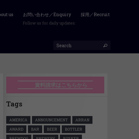
ut us
お問い合わせ／Enquiry
採用／Recruit
Follow us for daily updates:
資料請求はこちらから
Tags
AMERICA
ANNOUNCEMENT
ARRAN
AWARD
BAR
BEER
BOTTLER
BREWDOG
BREWERY
BUSKER