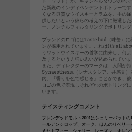
ト・ワット）が、キャンベルタウンの地で2
た新鋭のインディペンデントボトラーです
くなる良質なウイスキーとラムを、手の届
供したいという彼らの考えの下に厳選した
ー、ノンチルフィルタリングでボトリング
ブランドのロゴにはTaste bud（味蕾）
ンが採用されています。これはIt’s all about 
うワットウイスキーの哲学に由来し、何よ
及するという力強い思いが込められていま
また、ディレクターのマークは、人間が持
Synaesthesia（シナスタジア、共感
内、『香りを色で感じる』ことができ、彼
ロゴの色で表現しそれぞれのボトリングに
います。
テイスティングコメント
ブレンデッドモルト2001はシェリーバット
ールデンシロップ、オーク、ほんのりベリー
えたトフィー、シェリー、レーズン、オレン