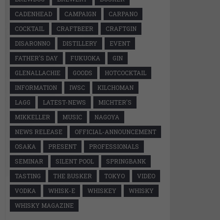
CADENHEAD
CAMPAIGN
CARPANO
COCKTAIL
CRAFTBEER
CRAFTGIN
DISARONNO
DISTILLERY
EVENT
FATHER'S DAY
FUKUOKA
GIN
GLENALLACHIE
GOODS
HOTCOCKTAIL
INFORMATION
IWSC
KILCHOMAN
LAGG
LATEST-NEWS
MICHTER'S
MIKKELLER
MUSIC
NAGOYA
NEWS RELEASE
OFFICIAL-ANNOUNCEMENT
OSAKA
PRESENT
PROFESSIONALS
SEMINAR
SILENT POOL
SPRINGBANK
TASTING
THE BUSKER
TOKYO
VIDEO
VODKA
WHISK-E
WHISKEY
WHISKY
WHISKY MAGAZINE