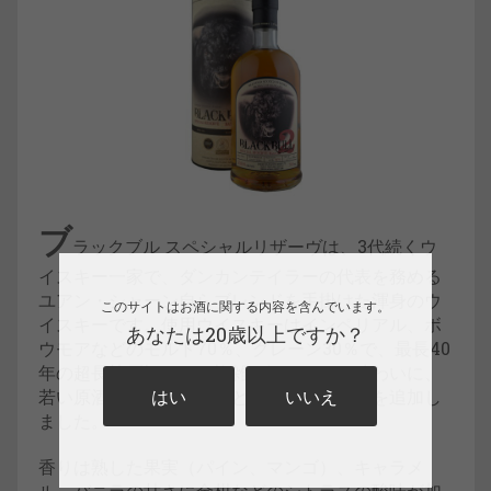
ブ
ラックブル スペシャルリザーヴは、3代続くウ
イスキー一家で、ダンカンテイラーの代表を務める
ユアン・シャーン自らブレンドを手掛けた渾身のウ
このサイトはお酒に関する内容を含んでいます。
イスキーです。使用ウイスキーはインペリアル、ボ
あなたは20歳以上ですか？
ウモアなどのモルト70％、グレーン30％で、最長40
年の超長熟原酒による複雑で深みのある味わいに、
若い原酒をプラスすることでフレッシュ感を追加し
はい
いいえ
ました。
香りは熟した果実（パイン、マンゴ）、キャラメ
ル、バニラの甘さに金柑などのシトラスの酸味が加