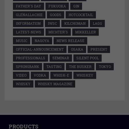
FATHER'S DAY
FUKUOKA
GIN
GLENALLACHIE
GOODS
HOTCOCKTAIL
INFORMATION
IWSC
KILCHOMAN
LAGG
LATEST-NEWS
MICHTER'S
MIKKELLER
MUSIC
NAGOYA
NEWS RELEASE
OFFICIAL-ANNOUNCEMENT
OSAKA
PRESENT
PROFESSIONALS
SEMINAR
SILENT POOL
SPRINGBANK
TASTING
THE BUSKER
TOKYO
VIDEO
VODKA
WHISK-E
WHISKEY
WHISKY
WHISKY MAGAZINE
PRODUCTS