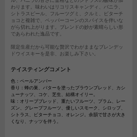
わります。味わいはリコリスキャンディ、バニラ、
シトラスピール、フルーツグミ、クルミ、ビターチ
ョコと複雑で、ペッパーコーンのスパイスを伴いな
がら切れ上がります。ブレンドの妙が素晴らしい形
であらわれた逸品です。
限定生産だから可能な贅沢でわがままなブレンデッ
ドウイスキーを是非、お楽しみ下さい。
テイスティングコメント
色：ペールアンバー
香り：蜂の巣、バターを塗ったブラウンブレッド、カシ
ューナッツ、コケ、芝生、結構オイリー。
味：オリーブブレッド、重たいフルーツ、プラム、レー
ズン、グレープフルーツ、優しいスモーク、シロップ、
シトラス、ビターチョコ、オレンジ。余韻で甘さが大き
くなり、ナッツを伴う。