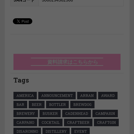
JANコード
5060294562566
資料請求はこちらから
Tags
AMERICA
ANNOUNCEMENT
ARRAN
AWARD
BAR
BEER
BOTTLER
BREWDOG
BREWERY
BUSKER
CADENHEAD
CAMPAIGN
CARPANO
COCKTAIL
CRAFTBEER
CRAFTGIN
DISARONNO
DISTILLERY
EVENT