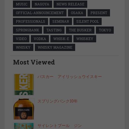
MUSIC
NAGOYA
NEWS RELEASE
OFFICIAL-ANNOUNCEMENT
OSAKA
PRESENT
PROFESSIONALS
SEMINAR
SILENT POOL
SPRINGBANK
TASTING
THE BUSKER
TOKYO
VIDEO
VODKA
WHISK-E
WHISKEY
WHISKY
WHISKY MAGAZINE
Most Viewed
バスカー アイリッシュウイスキー
スプリングバンク10年
サイレントプール ジン