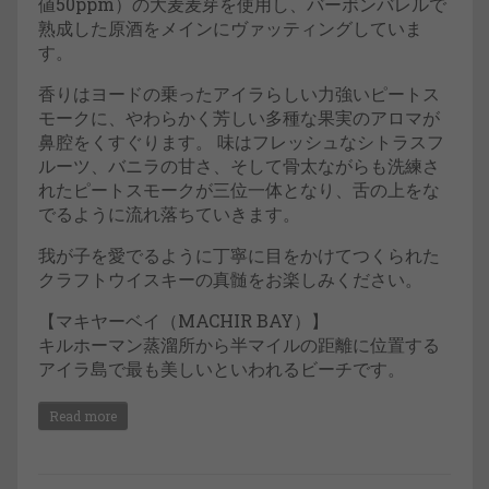
値50ppm）の大麦麦芽を使用し、バーボンバレルで
熟成した原酒をメインにヴァッティングしていま
す。
香りはヨードの乗ったアイラらしい力強いピートス
モークに、やわらかく芳しい多種な果実のアロマが
鼻腔をくすぐります。 味はフレッシュなシトラスフ
ルーツ、バニラの甘さ、そして骨太ながらも洗練さ
れたピートスモークが三位一体となり、舌の上をな
でるように流れ落ちていきます。
我が子を愛でるように丁寧に目をかけてつくられた
クラフトウイスキーの真髄をお楽しみください。
【マキヤーベイ（MACHIR BAY）】
キルホーマン蒸溜所から半マイルの距離に位置する
アイラ島で最も美しいといわれるビーチです。
Read more