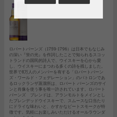
ロバートバーンズ（1759-1796）は日本でもなじみ
の深い『蛍の光』を作詞したことで知られるスコッ
トランドの国民的詩人で、ウイスキーを心から愛
し、ウイスキーにまつわる多くの詩を残しました。
世界で8万人のメンバーを有する「ロバートバーン
ズ・ワールド・フェデレーション」のパトロンであ
るロックランザ蒸溜所は、ロバート バーンズのサイ
ンと肖像を使う事を唯一許されています。ロバート
バーンズ ブレンドは、アランモルトをメインとし
たブレンデッドウイスキーで、スムースな口当たり
にドライな味わいと、かすかなピートスモークが特
徴です。気軽にお楽しみいただけるオールラウンダ