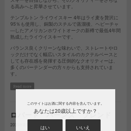
る高みへと昇華させています。
テンプルトン ライウイスキー 4年はライ麦を贅沢に
95％も使用し、銅製のスチルで蒸溜後、ヘビーチャ
―したアメリカンホワイトオークの新樽で最低4年間
熟成したライウイスキーです。
バランス良くクリーンな味わいで、ストレートやロ
ックだけでなく幅広いスタイルのカクテルベースと
しても存在感を発揮する圧倒的なクオリティーは、
多くのバーテンダーの方々からも支持されていま
す。
Read more
このサイトはお酒に関する内容を含んでいます。
あなたは20歳以上ですか？
ロバート バーンズ ブレンド
2015年8月7日
はい
いいえ