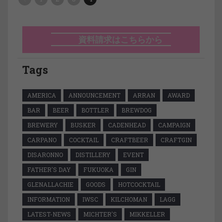
資料請求はこちらから
Tags
AMERICA
ANNOUNCEMENT
ARRAN
AWARD
BAR
BEER
BOTTLER
BREWDOG
BREWERY
BUSKER
CADENHEAD
CAMPAIGN
CARPANO
COCKTAIL
CRAFTBEER
CRAFTGIN
DISARONNO
DISTILLERY
EVENT
FATHER'S DAY
FUKUOKA
GIN
GLENALLACHIE
GOODS
HOTCOCKTAIL
INFORMATION
IWSC
KILCHOMAN
LAGG
LATEST-NEWS
MICHTER'S
MIKKELLER