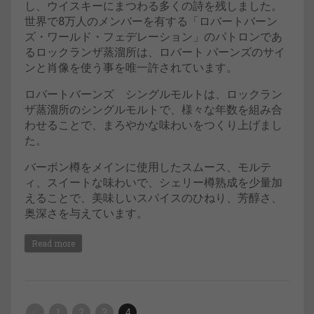
し、ウイスキーにまつわる多くの詩を残しました。
世界で8万人のメンバーを有する「ロバートバーン
ズ・ワールド・フェデレーション」のパトロンであ
るロックランザ蒸溜所は、ロバート バーンズのサイ
ンと肖像を使う事を唯一許されています。
ロバートバーンズ シングルモルトは、ロックラン
ザ蒸溜所のシングルモルトで、様々な年数を組み合
わせることで、まろやかな味わいをつくり上げまし
た。
バーボン樽をメインに使用したスムース、モルテ
ィ、スイートな味わいで、シェリー樽熟成を少量加
えることで、美味しいスパイスのひねり、芳醇さ、
奥深さを与えています。
Read more
1
2
3
4