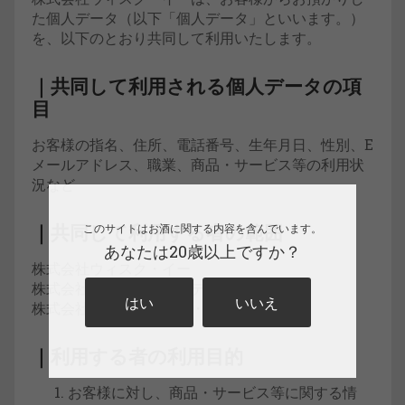
た個人データ（以下「個人データ」といいます。）
を、以下のとおり共同して利用いたします。
｜共同して利用される個人データの項
目
お客様の指名、住所、電話番号、生年月日、性別、E
メールアドレス、職業、商品・サービス等の利用状
況など
｜共同して利用する者の範囲
このサイトはお酒に関する内容を含んでいます。
あなたは20歳以上ですか？
株式会社ウィスク・イー
株式会社ドリンクス・メディア・ジャパン
はい
いいえ
株式会社ブリュードッグ・ジャパン
｜利用する者の利用目的
お客様に対し、商品・サービス等に関する情