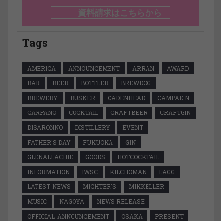
資料請求はこちらから
Tags
AMERICA
ANNOUNCEMENT
ARRAN
AWARD
BAR
BEER
BOTTLER
BREWDOG
BREWERY
BUSKER
CADENHEAD
CAMPAIGN
CARPANO
COCKTAIL
CRAFTBEER
CRAFTGIN
DISARONNO
DISTILLERY
EVENT
FATHER'S DAY
FUKUOKA
GIN
GLENALLACHIE
GOODS
HOTCOCKTAIL
INFORMATION
IWSC
KILCHOMAN
LAGG
LATEST-NEWS
MICHTER'S
MIKKELLER
MUSIC
NAGOYA
NEWS RELEASE
OFFICIAL-ANNOUNCEMENT
OSAKA
PRESENT