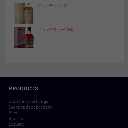
アランモルト 10年
グレンアラヒー12年
PRODUCTS
Distillery bottlings
Independent bottlers
Beer
Spirits
Liqueur