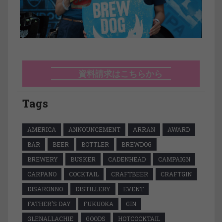
資料請求はこちらから
Tags
AMERICA
ANNOUNCEMENT
ARRAN
AWARD
BAR
BEER
BOTTLER
BREWDOG
BREWERY
BUSKER
CADENHEAD
CAMPAIGN
CARPANO
COCKTAIL
CRAFTBEER
CRAFTGIN
DISARONNO
DISTILLERY
EVENT
FATHER'S DAY
FUKUOKA
GIN
GLENALLACHIE
GOODS
HOTCOCKTAIL