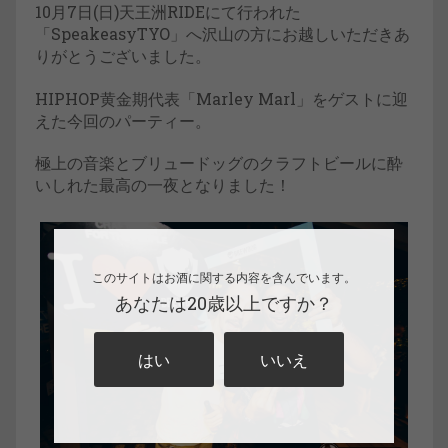
10月7日(日)天王洲RIDEにて行われた
「SpeakeasyTYO」へ沢山の方にお越しいただきあ
りがとうございました。
HIPHOP黄金期代表「Marley Marl」をゲストに迎
えた今回のパーティー。
極上の音楽とブリュードッグのクラフトビールに酔
いしれた最高の一夜となりました！
このサイトはお酒に関する内容を含んでいます。
あなたは20歳以上ですか？
はい
いいえ