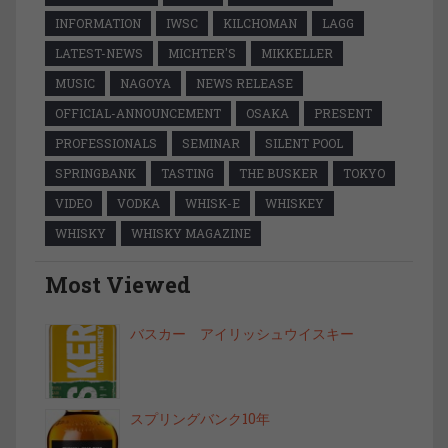
INFORMATION
IWSC
KILCHOMAN
LAGG
LATEST-NEWS
MICHTER'S
MIKKELLER
MUSIC
NAGOYA
NEWS RELEASE
OFFICIAL-ANNOUNCEMENT
OSAKA
PRESENT
PROFESSIONALS
SEMINAR
SILENT POOL
SPRINGBANK
TASTING
THE BUSKER
TOKYO
VIDEO
VODKA
WHISK-E
WHISKEY
WHISKY
WHISKY MAGAZINE
Most Viewed
バスカー アイリッシュウイスキー
スプリングバンク10年