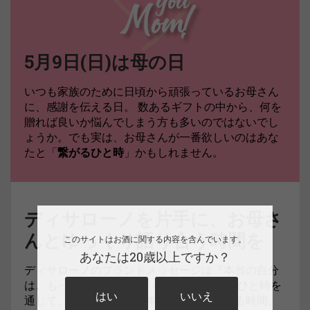
5月9日(日)は母の日
いつも家族のために日頃から頑張っているお母さん
に、感謝を伝える日。 数あるギフトの中から、何を
贈れば良いか悩んでしまう方も多いのではないでし
ょうか。でも実は、お母さんが一番欲しいのはあな
たと「
繋がるひと時
」かもしれません。
ディサローノを片手に、お母さ
んとゆっくり語り合う時間を
このサイトはお酒に関する内容を含んでいます。
あなたは20歳以上ですか？
ディサローノのブランドメッセージは『本当の自分
は、もっと楽しい』。 ディサローノを飲むひと時を
はい
いいえ
通じて、忙しい毎日に「本当の自分になれる時間」