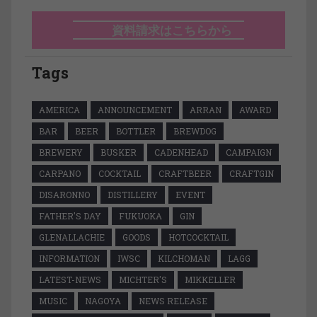
資料請求はこちらから
Tags
AMERICA
ANNOUNCEMENT
ARRAN
AWARD
BAR
BEER
BOTTLER
BREWDOG
BREWERY
BUSKER
CADENHEAD
CAMPAIGN
CARPANO
COCKTAIL
CRAFTBEER
CRAFTGIN
DISARONNO
DISTILLERY
EVENT
FATHER'S DAY
FUKUOKA
GIN
GLENALLACHIE
GOODS
HOTCOCKTAIL
INFORMATION
IWSC
KILCHOMAN
LAGG
LATEST-NEWS
MICHTER'S
MIKKELLER
MUSIC
NAGOYA
NEWS RELEASE