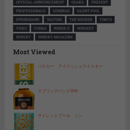
OFFICIAL-ANNOUNCEMENT
OSAKA
PRESENT
PROFESSIONALS
SEMINAR
SILENT POOL
SPRINGBANK
TASTING
THE BUSKER
TOKYO
VIDEO
VODKA
WHISK-E
WHISKEY
WHISKY
WHISKY MAGAZINE
Most Viewed
バスカー アイリッシュウイスキー
スプリングバンク10年
サイレントプール ジン