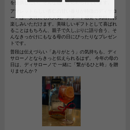
を提供したい、そんな想いが込められています。
アマレットらしい杏仁の甘い香り
が特徴の
ディサロ
ーノは、女性にも大人気。
デザート感覚で気軽にお
楽しみいただけます。美味しいギフトとして喜ばれ
ることはもちろん、親子で久しぶりに語り合う、そ
んなきっかけにもなる母の日にぴったりなプレゼン
トです。
普段は伝えづらい「ありがとう」の気持ちも、ディ
サローノとならきっと伝えられるはず。 今年の母の
日は、ディサローノで 一緒に「繋がるひと時」を贈
りませんか？