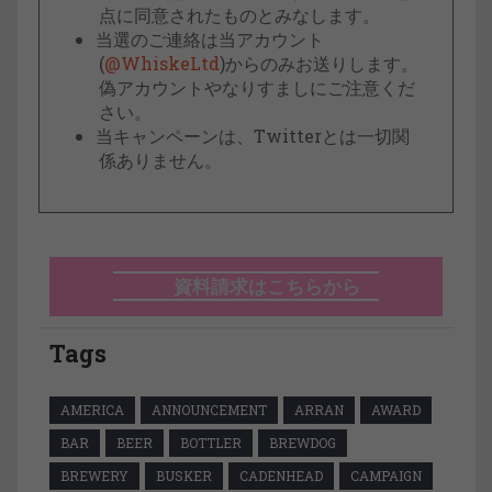
点に同意されたものとみなします。
当選のご連絡は当アカウント
(
@WhiskeLtd
)からのみお送りします。
偽アカウントやなりすましにご注意くだ
さい。
当キャンペーンは、Twitterとは一切関
係ありません。
資料請求はこちらから
Tags
AMERICA
ANNOUNCEMENT
ARRAN
AWARD
BAR
BEER
BOTTLER
BREWDOG
BREWERY
BUSKER
CADENHEAD
CAMPAIGN