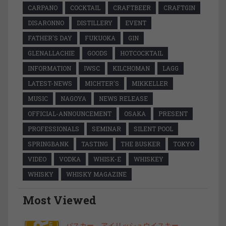
CARPANO
COCKTAIL
CRAFTBEER
CRAFTGIN
DISARONNO
DISTILLERY
EVENT
FATHER'S DAY
FUKUOKA
GIN
GLENALLACHIE
GOODS
HOTCOCKTAIL
INFORMATION
IWSC
KILCHOMAN
LAGG
LATEST-NEWS
MICHTER'S
MIKKELLER
MUSIC
NAGOYA
NEWS RELEASE
OFFICIAL-ANNOUNCEMENT
OSAKA
PRESENT
PROFESSIONALS
SEMINAR
SILENT POOL
SPRINGBANK
TASTING
THE BUSKER
TOKYO
VIDEO
VODKA
WHISK-E
WHISKEY
WHISKY
WHISKY MAGAZINE
Most Viewed
バスカー アイリッシュウイスキー