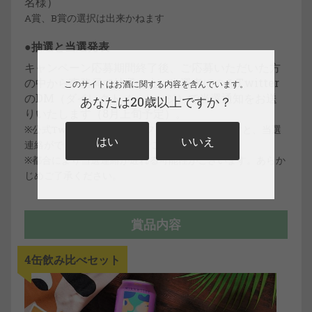
名様）
A賞、B賞の選択は出来かねます
●抽選と当選発表
キャンペーン応募期間終了後、ご応募いただいた方
の中から事務局で抽選の上、当選者にのみTwitter
このサイトはお酒に関する内容を含んでいます。
のDM（ダイレクトメッセージ）で当選通知をお送
あなたは20歳以上ですか？
りいたします（8月上旬予定）。
※公式Twitterアカウントのフォローを外されますと、当選
はい
いいえ
連絡ができなくなりますのでご注意ください。
※都合により当選連絡が遅れる可能性がございます。あらか
じめご了承ください。
賞品内容
4缶飲み比べセット