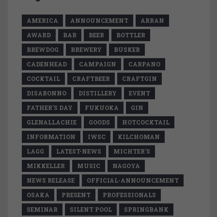
AMERICA
ANNOUNCEMENT
ARRAN
AWARD
BAR
BEER
BOTTLER
BREWDOG
BREWERY
BUSKER
CADENHEAD
CAMPAIGN
CARPANO
COCKTAIL
CRAFTBEER
CRAFTGIN
DISARONNO
DISTILLERY
EVENT
FATHER'S DAY
FUKUOKA
GIN
GLENALLACHIE
GOODS
HOTCOCKTAIL
INFORMATION
IWSC
KILCHOMAN
LAGG
LATEST-NEWS
MICHTER'S
MIKKELLER
MUSIC
NAGOYA
NEWS RELEASE
OFFICIAL-ANNOUNCEMENT
OSAKA
PRESENT
PROFESSIONALS
SEMINAR
SILENT POOL
SPRINGBANK