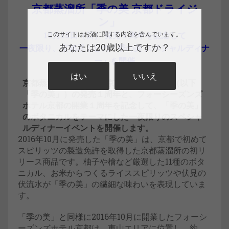
京都蒸溜所「季の美 京都ドライジ
ン」
10月15日（日） 発売１周年を記念して
このサイトはお酒に関する内容を含んでいます。
あなたは20歳以上ですか？
一夜限り、京都尽くしの「季の美 スペシャルディナ
ー」を開催
はい
いいえ
京都蒸溜所の『季の美 京都ドライジン』（以下
「季の美」）の発売１周年と、
フォーシーズンズ
ホテル京都の開業１周年
を記念して、「季の美」
のボタニカルをテーマにした一夜限りのスペシャ
ルディナーイベントを開催します。
2016年10月に発売した「季の美」は、京都で初めて
スピリッツの製造免許を取得した京都蒸溜所の初リ
リース商品です。柚子や檜など厳選した11種のボタ
ニカル、お米からつくるライススピリッツや伏見の
伏流水が「季の美」の繊細な味わいを表現していま
す。
「季の美」と同様に2016年10月に開業したフォーシ
ーズンズホテル京都は、東山エリアに位置し、約