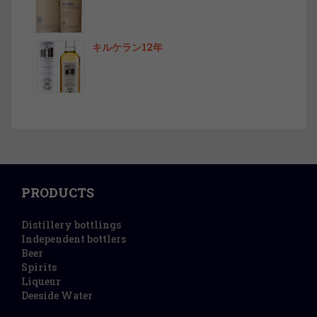
キルケラン12年
PRODUCTS
Distillery bottlings
Independent bottlers
Beer
Spirits
Liqueur
Deeside Water