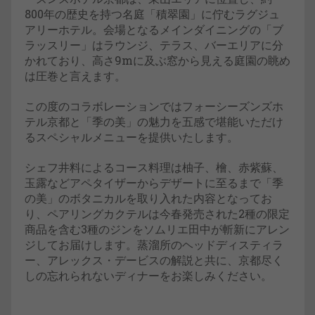
800年の歴史を持つ名庭「積翠園」に佇むラグジュ
アリーホテル。会場となるメインダイニングの「ブ
ラッスリー」はラウンジ、テラス、バーエリアに分
かれており、高さ9mに及ぶ窓から見える庭園の眺め
は圧巻と言えます。
この度のコラボレーションではフォーシーズンズホ
テル京都と「季の美」の魅力を五感で堪能いただけ
るスペシャルメニューを提供いたします。
シェフ井料によるコース料理は柚子、檜、赤紫蘇、
玉露などアペタイザーからデザートに至るまで「季
の美」のボタニカルを取り入れた内容となってお
り、ペアリングカクテルは今春発売された2種の限定
商品を含む3種のジンをソムリエ田中が斬新にアレン
ジしてお届けします。蒸溜所のヘッドディスティラ
ー、アレックス・デービスの解説と共に、京都尽く
しの忘れられないディナーをお楽しみください。