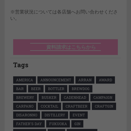
※営業状況については各店舗へお問い合わせくださ
い。
資料請求はこちらから
Tags
AMERICA
ANNOUNCEMENT
ARRAN
AWARD
BAR
BEER
BOTTLER
BREWDOG
BREWERY
BUSKER
CADENHEAD
CAMPAIGN
CARPANO
COCKTAIL
CRAFTBEER
CRAFTGIN
DISARONNO
DISTILLERY
EVENT
FATHER'S DAY
FUKUOKA
GIN