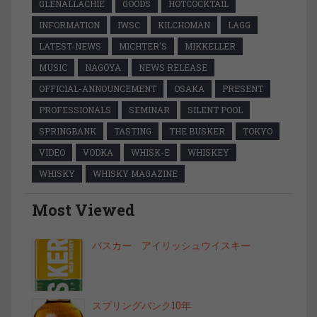
GLENALLACHIE
GOODS
HOTCOCKTAIL
INFORMATION
IWSC
KILCHOMAN
LAGG
LATEST-NEWS
MICHTER'S
MIKKELLER
MUSIC
NAGOYA
NEWS RELEASE
OFFICIAL-ANNOUNCEMENT
OSAKA
PRESENT
PROFESSIONALS
SEMINAR
SILENT POOL
SPRINGBANK
TASTING
THE BUSKER
TOKYO
VIDEO
VODKA
WHISK-E
WHISKEY
WHISKY
WHISKY MAGAZINE
Most Viewed
バスカー アイリッシュウイスキー
スプリングバンク10年