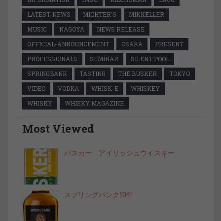
LATEST-NEWS
MICHTER'S
MIKKELLER
MUSIC
NAGOYA
NEWS RELEASE
OFFICIAL-ANNOUNCEMENT
OSAKA
PRESENT
PROFESSIONALS
SEMINAR
SILENT POOL
SPRINGBANK
TASTING
THE BUSKER
TOKYO
VIDEO
VODKA
WHISK-E
WHISKEY
WHISKY
WHISKY MAGAZINE
Most Viewed
バスカー アイリッシュウイスキー
スプリングバンク10年