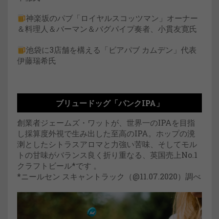
神楽坂のパブ「ロイヤルスコッツマン」オーナー
＆料理人＆バーマン＆バグパイプ奏者、小貫友寛氏
池袋に3店舗を構える「ビアパブ カムデン」代表
伊藤瑞希氏
ブリュードッグ「パンクIPA」
創業者ジェームズ・ワットが、世界一のIPAを目指
し採算度外視で生み出した至高のIPA。ホップの溌
溂としたシトラスアロマと力強い苦味、そしてモル
トの甘味がバランス良く折り重なる、英国売上No.1
クラフトビール*です 。
*ニールセン スキャントラック（@11.07.2020）調べ