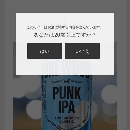
1.
BrewDog公式
instagram
このサイトはお酒に関する内容を含んでいます。
または
twitter
をフォロー
あなたは20歳以上ですか？
はい
いいえ