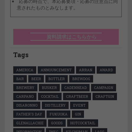
応募の時点で、本応募要項・応募の注意点に同
意されたものとみなします。
資料請求はこちらから
Tags
AMERICA
ANNOUNCEMENT
ARRAN
AWARD
BAR
BEER
BOTTLER
BREWDOG
BREWERY
BUSKER
CADENHEAD
CAMPAIGN
CARPANO
COCKTAIL
CRAFTBEER
CRAFTGIN
DISARONNO
DISTILLERY
EVENT
FATHER'S DAY
FUKUOKA
GIN
GLENALLACHIE
GOODS
HOTCOCKTAIL
INFORMATION
IWSC
KILCHOMAN
LAGG