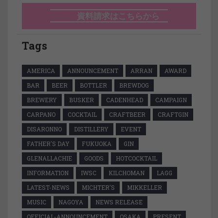
資料請求はこちらから
Tags
AMERICA
ANNOUNCEMENT
ARRAN
AWARD
BAR
BEER
BOTTLER
BREWDOG
BREWERY
BUSKER
CADENHEAD
CAMPAIGN
CARPANO
COCKTAIL
CRAFTBEER
CRAFTGIN
DISARONNO
DISTILLERY
EVENT
FATHER'S DAY
FUKUOKA
GIN
GLENALLACHIE
GOODS
HOTCOCKTAIL
INFORMATION
IWSC
KILCHOMAN
LAGG
LATEST-NEWS
MICHTER'S
MIKKELLER
MUSIC
NAGOYA
NEWS RELEASE
OFFICIAL-ANNOUNCEMENT
OSAKA
PRESENT