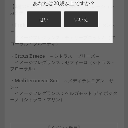
あなたは20歳以上ですか？
【3種のFLORIS × SILENT POOLコラボレーション
カクテル】
はい
いいえ
・Pink Petals Dance ～ピンクペタルス ダンス
～
イメージフレグランス：チェリーブロッサム（フ
ローラル・フルーティ）
・Citrus Breeze ～シトラス ブリーズ～
イメージフレグランス：セフィーロ（シトラス・
フローラル）
・Mediterranean Sun ～メディテレニアン サ
ン～
イメージフレグランス：ベルガモット ディ ポジタ
ーノ（シトラス・マリン）
【イベント概要】