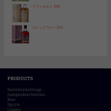
アランモルト 10年
グレンアラヒー12年
PRODUCTS
Distillery bottlings
Independent bottlers
Beer
Spirits
Liqueur