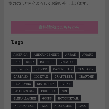
協力のほど何卒よろしくお願い申し上げます。
資料請求はこちらから
Tags
AMERICA
ANNOUNCEMENT
ARRAN
AWARD
BAR
BEER
BOTTLER
BREWDOG
BREWERY
BUSKER
CADENHEAD
CAMPAIGN
CARPANO
COCKTAIL
CRAFTBEER
CRAFTGIN
DISARONNO
DISTILLERY
EVENT
FATHER'S DAY
FUKUOKA
GIN
GLENALLACHIE
GOODS
HOTCOCKTAIL
INFORMATION
IWSC
KILCHOMAN
LAGG