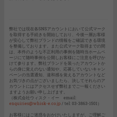
弊社では現在各SNSアカウントにおいて公式マーク
を取得する手続きを開始しており、今後一層お客様
が安心して弊社ブランドの情報をご確認できる環境
を整備しております。また公式マーク取得までの間
は、本件のような不正利用の事例を随時当ホームペ
ージにて随時事例を公開しお客様にご注意を呼びか
けて参ります。弊社ブランドを装ったアカウントか
らの身に覚えのない通知や、応募していないキャン
ペーンの当選通知、違和感を覚えるアカウントなど
お気づきの点がございましたら、決してそれらのア
カウントにはアクセスせず弊社までご一報ください
ますようお願い申し上げます。
（株式会社ウィスク・イー email:
enquiries@whisk-e.co.jp
/ tel: 03-3863-1501）
お客様にはご迷惑をおかけいたしますが、ご理解ご