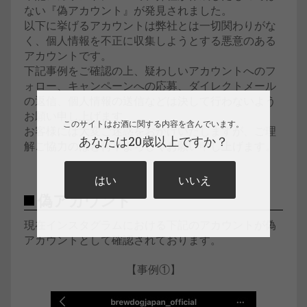
ない『偽アカウント』が発見されました。
以下に挙げるアカウントは弊社とは一切関わりがな
く、個人情報を不正に収集しようとする悪意のある
アカウントです。
下記事例をご確認の上、疑わしいアカウントへのフ
ォロー、キャンペーンへの応募、ダイレクトメール
の返信、個人情報の送信などは決して行わないよう
お願い申し上げます。
このサイトはお酒に関する内容を含んでいます。
お客様には大変ご迷惑をおかけいたしますが、ご理
あなたは20歳以上ですか？
解ご協力のほど何卒よろしくお願い申し上げます。
はい
いいえ
偽アカウント
現在インスタグラムにおける下記のアカウントが偽
アカウントとして確認されております。
【事例①】