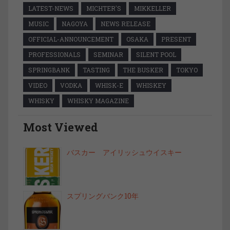
LATEST-NEWS
MICHTER'S
MIKKELLER
MUSIC
NAGOYA
NEWS RELEASE
OFFICIAL-ANNOUNCEMENT
OSAKA
PRESENT
PROFESSIONALS
SEMINAR
SILENT POOL
SPRINGBANK
TASTING
THE BUSKER
TOKYO
VIDEO
VODKA
WHISK-E
WHISKEY
WHISKY
WHISKY MAGAZINE
Most Viewed
バスカー アイリッシュウイスキー
スプリングバンク10年