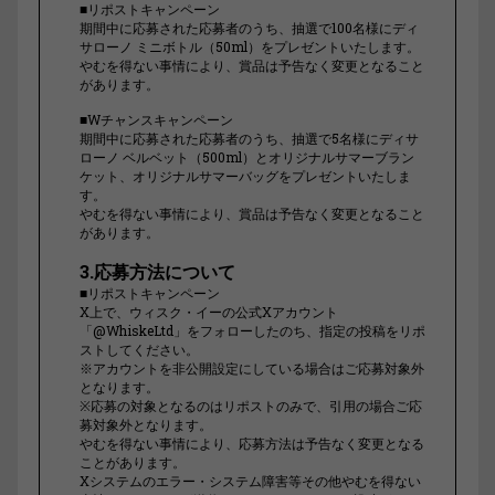
■リポストキャンペーン
期間中に応募された応募者のうち、抽選で100名様にディ
サローノ ミニボトル（50ml）をプレゼントいたします。
やむを得ない事情により、賞品は予告なく変更となること
があります。
■Wチャンスキャンペーン
期間中に応募された応募者のうち、抽選で5名様にディサ
ローノ ベルベット（500ml）とオリジナルサマーブラン
ケット、オリジナルサマーバッグをプレゼントいたしま
す。
やむを得ない事情により、賞品は予告なく変更となること
があります。
3.応募方法について
■リポストキャンペーン
X上で、ウィスク・イーの公式Xアカウント
「@WhiskeLtd」をフォローしたのち、指定の投稿をリポ
ストしてください。
※アカウントを非公開設定にしている場合はご応募対象外
となります。
※応募の対象となるのはリポストのみで、引用の場合ご応
募対象外となります。
やむを得ない事情により、応募方法は予告なく変更となる
ことがあります。
Xシステムのエラー・システム障害等その他やむを得ない