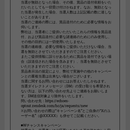
当選が無効となった場合、その後、賞品の送付依頼をいた
だいたとしても一切受け付けかねます。なお、無効となっ
た当選が発生した場合、当選人数は上記記載の数に達しな
いことがあります。
当選のご連絡の際には、賞品送付のために必要な情報をお
伺いします。
弊社は、当選者にご提供いただいたこれらの情報を賞品送
付、および賞品送付に必要な諸連絡のためにのみ使用し、
その他の目的には一切使用いたしません。
当選の連絡後、必要な情報をご提供いただけない場合、当
選を無効とさせていただきますのでご注意ください。
またご提供情報に誤りがあるために賞品を送付できない場
合（誤送信された場合を含みます）、当選を無効とさせて
いただきますのでご注意ください。
景品表示法の規定により、弊社で実施中の他のキャンペー
ンとの重複当選は出来ない場合がございます。
当選に関するお問い合わせにはお答えいたしかねます。
当選ダイレクトメッセージ（DM）の受け取りを希望され
ない方は、以下の問い合わせ先よりご連絡をお願いしま
す。DM送信対象より除外をいたします。
問い合わせ先：https://echoes-
optout.zendesk.com/hc/ja/requests/new
※お問い合わせの際は“キャンペーン名”とご自身の“Xのユ
ーザー名”（@XXXXX）も併せてご記載ください。
■Wチャンスキャンペーン
抽選の上、当選者へはご応募いただいたXのアカウント宛