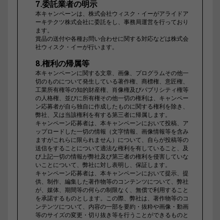
7.委託業者の明示
本キャンペーンは、株式会社ウィスク・イーがアライドア
ーキテクツ株式会社に委託をし、事務局運営を行っており
ます。
賞品の送付や各種お問い合わせに関する対応などは株式会
社ウィスク・イーが行います。
8.権利の帰属等
本キャンペーンに関する文章、画像、プログラムその他一
切のものについて発生している著作権、商標権、意匠権、
工業所有権等の知的財産権、肖像権及びパブリシティ権等
の人格権、並びに所有権その他一切の権利は、キャンペー
ン応募者が自ら独自に作成したものに関する権利を除き、
弊社、又は当該権利を有する第三者に帰属します。
キャンペーン応募者は、本キャンペーンにおいて投稿、ア
ップロードした一切の情報（文字情報、画像情報等を含み
ますがこれらに限られません）について、自らが投稿等の
送信をすることについて適法な権利を有していること、及
び上記一切の情報が弊社及び第三者の権利を侵害していな
いことについて、弊社に対し表明し、保証します。
キャンペーン応募者は、本キャンペーンにおいて提示、提
供、制作、編集した著作物等のコンテンツについて、弊社
が、媒体、期間等の何らの制限なく、無償で利用すること
を承諾するものとします。この際、弊社は、著作物等のコ
ンテンツについて、内容の一部を要約・抜粋や画像・動画
等のサイズの変更・切り抜き等を行うことができるものと