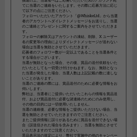
てに当選のご連絡をいたします。その際に応募方法に応じ
て以下の点にご注意ください。
フォローいただいたアカウント「@WhiskeLtd」から当選
者のアカウントへダイレクトメッセージをお送りし、当選
のご連絡とプレゼントに関するご案内をさせていただきま
す。
フォローの解除又はアカウントの凍結、削除、X ユーザー
名の変更等の理由によりダイレクトメッセージが送れない
場合は当選を無効とさせていただきます。
応募者のフォロワー数が一定以上であることを当選条件と
する場合がございます。
当選が無効となった場合、その後、賞品の送付依頼をいた
だいたとしても一切受け付けかねます。なお、無効となっ
た当選が発生した場合、当選人数は上記記載の数に達しな
いことがあります。
当選のご連絡の際には、賞品送付のために必要な情報をお
伺いします。
弊社は、当選者にご提供いただいたこれらの情報を賞品送
付、および賞品送付に必要な諸連絡のためにのみ使用し、
その他の目的には一切使用いたしません。
当選の連絡後、必要な情報をご提供いただけない場合、当
選を無効とさせていただきますのでご注意ください。
またご提供情報に誤りがあるために賞品を送付できない場
合（誤送信された場合を含みます）、当選を無効とさせて
いただきますのでご注意ください。
景品表示法の規定により、弊社で実施中の他のキャンペー