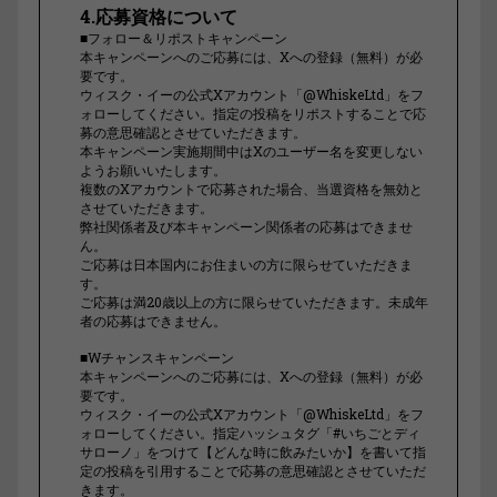
4.応募資格について
■フォロー＆リポストキャンペーン
本キャンペーンへのご応募には、Xへの登録（無料）が必
要です。
ウィスク・イーの公式Xアカウント「@WhiskeLtd」をフ
ォローしてください。指定の投稿をリポストすることで応
募の意思確認とさせていただきます。
本キャンペーン実施期間中はXのユーザー名を変更しない
ようお願いいたします。
複数のXアカウントで応募された場合、当選資格を無効と
させていただきます。
弊社関係者及び本キャンペーン関係者の応募はできませ
ん。
ご応募は日本国内にお住まいの方に限らせていただきま
す。
ご応募は満20歳以上の方に限らせていただきます。未成年
者の応募はできません。
■Wチャンスキャンペーン
本キャンペーンへのご応募には、Xへの登録（無料）が必
要です。
ウィスク・イーの公式Xアカウント「@WhiskeLtd」をフ
ォローしてください。指定ハッシュタグ「#いちごとディ
サローノ」をつけて【どんな時に飲みたいか】を書いて指
定の投稿を引用することで応募の意思確認とさせていただ
きます。