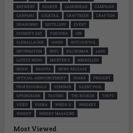
BREWERY
BUSKER
CADENHEAD
CAMPAIGN
CARPANO
COCKTAIL
CRAFTBEER
CRAFTGIN
DISARONNO
DISTILLERY
EVENT
FATHER'S DAY
FUKUOKA
GIN
GLENALLACHIE
GOODS
HOTCOCKTAIL
INFORMATION
IWSC
KILCHOMAN
LAGG
LATEST-NEWS
MICHTER'S
MIKKELLER
MUSIC
NAGOYA
NEWS RELEASE
OFFICIAL-ANNOUNCEMENT
OSAKA
PRESENT
PROFESSIONALS
SEMINAR
SILENT POOL
SPRINGBANK
TASTING
THE BUSKER
TOKYO
VIDEO
VODKA
WHISK-E
WHISKEY
WHISKY
WHISKY MAGAZINE
Most Viewed