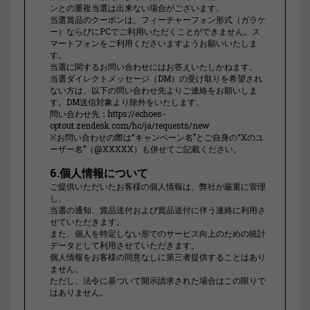
ンとの重複当選は出来ない場合がございます。
当選賞品のクーポンは、フィーチャーフォン形式（ガラケ
ー）ならびにPCでご利用いただくことができません。ス
マートフォンをご利用くださいますようお願いいたしま
す。
当選に関するお問い合わせにはお答えいたしかねます。
当選ダイレクトメッセージ（DM）の受け取りを希望され
ない方は、以下の問い合わせ先よりご連絡をお願いしま
す。DM送信対象より除外をいたします。
問い合わせ先：https://echoes-
optout.zendesk.com/hc/ja/requests/new
※お問い合わせの際は“キャンペーン名”とご自身の“Xのユ
ーザー名”（@XXXXX）も併せてご記載ください。
6.個人情報について
ご提供いただいたお客様の個人情報は、弊社が厳重に管理
し、
当選の通知、賞品送付および賞品送付に伴う連絡に利用さ
せていただきます。
また、個人を特定しない形でのサービス向上のための統計
データとして利用させていただきます。
個人情報をお客様の同意なしに第三者提供することはあり
ません。
ただし、法令に基づいて開示請求された場合はこの限りで
はありません。