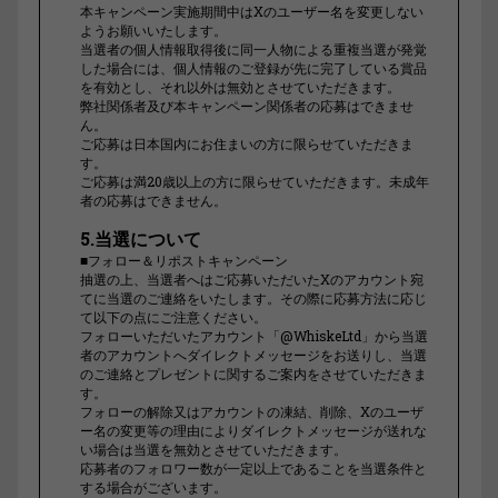
本キャンペーン実施期間中はXのユーザー名を変更しない
ようお願いいたします。
当選者の個人情報取得後に同一人物による重複当選が発覚
した場合には、個人情報のご登録が先に完了している賞品
を有効とし、それ以外は無効とさせていただきます。
弊社関係者及び本キャンペーン関係者の応募はできませ
ん。
ご応募は日本国内にお住まいの方に限らせていただきま
す。
ご応募は満20歳以上の方に限らせていただきます。未成年
者の応募はできません。
5.当選について
■フォロー＆リポストキャンペーン
抽選の上、当選者へはご応募いただいたXのアカウント宛
てに当選のご連絡をいたします。その際に応募方法に応じ
て以下の点にご注意ください。
フォローいただいたアカウント「@WhiskeLtd」から当選
者のアカウントへダイレクトメッセージをお送りし、当選
のご連絡とプレゼントに関するご案内をさせていただきま
す。
フォローの解除又はアカウントの凍結、削除、Xのユーザ
ー名の変更等の理由によりダイレクトメッセージが送れな
い場合は当選を無効とさせていただきます。
応募者のフォロワー数が一定以上であることを当選条件と
する場合がございます。