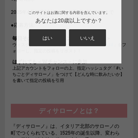
2025年4月18日(金)12:00〜5月1日(木)23:59まで
このサイトはお酒に関する内容を含んでいます。
あなたは20歳以上ですか？
●応募方法:
はい
いいえ
毎日その場で当たる＜インスタントウィン＞
ウィスク・イーの公式Xアカウント「
@WhiskeLtd
」をフ
ォローし、指定の投稿をリポスト！
はずれても＜Wチャンス＞に参加
上記アカウントをフォローの上、指定ハッシュタグ「#い
ちごとディサローノ」をつけて【どんな時に飲みたいか】
を書いて指定の投稿を引用
ディサローノとは？
『ディサローノ』は、イタリア北部のサローノの
町でつくられている、1525年の誕生以降、変わら