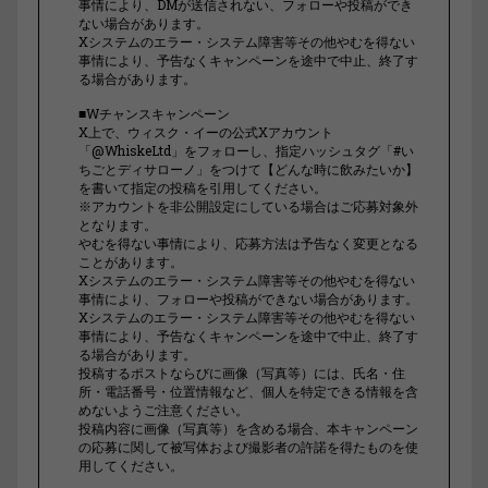
事情により、DMが送信されない、フォローや投稿ができ
ない場合があります。
Xシステムのエラー・システム障害等その他やむを得ない
事情により、予告なくキャンペーンを途中で中止、終了す
る場合があります。
■Wチャンスキャンペーン
X上で、ウィスク・イーの公式Xアカウント
「@WhiskeLtd」をフォローし、指定ハッシュタグ「#い
ちごとディサローノ」をつけて【どんな時に飲みたいか】
を書いて指定の投稿を引用してください。
※アカウントを非公開設定にしている場合はご応募対象外
となります。
やむを得ない事情により、応募方法は予告なく変更となる
ことがあります。
Xシステムのエラー・システム障害等その他やむを得ない
事情により、フォローや投稿ができない場合があります。
Xシステムのエラー・システム障害等その他やむを得ない
事情により、予告なくキャンペーンを途中で中止、終了す
る場合があります。
投稿するポストならびに画像（写真等）には、氏名・住
所・電話番号・位置情報など、個人を特定できる情報を含
めないようご注意ください。
投稿内容に画像（写真等）を含める場合、本キャンペーン
の応募に関して被写体および撮影者の許諾を得たものを使
用してください。