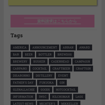
資料請求はこちらから
Tags
AMERICA
ANNOUNCEMENT
ARRAN
AWARD
BAR
BEER
BOTTLER
BREWDOG
BREWERY
BUSKER
CADENHEAD
CAMPAIGN
CARPANO
COCKTAIL
CRAFTBEER
CRAFTGIN
DISARONNO
DISTILLERY
EVENT
FATHER'S DAY
FUKUOKA
GIN
GLENALLACHIE
GOODS
HOTCOCKTAIL
INFORMATION
IWSC
KILCHOMAN
LAGG
LATEST-NEWS
MICHTER'S
MIKKELLER