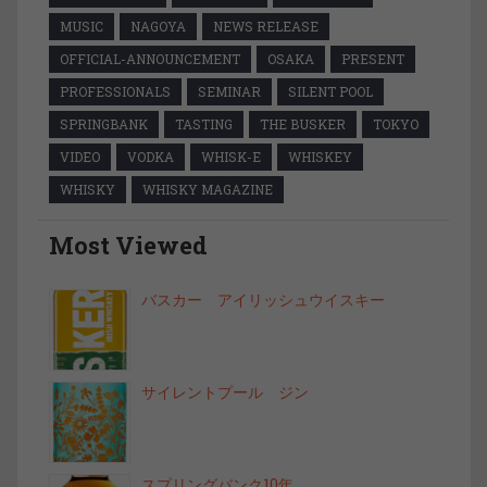
MUSIC
NAGOYA
NEWS RELEASE
OFFICIAL-ANNOUNCEMENT
OSAKA
PRESENT
PROFESSIONALS
SEMINAR
SILENT POOL
SPRINGBANK
TASTING
THE BUSKER
TOKYO
VIDEO
VODKA
WHISK-E
WHISKEY
WHISKY
WHISKY MAGAZINE
Most Viewed
バスカー アイリッシュウイスキー
サイレントプール ジン
スプリングバンク10年