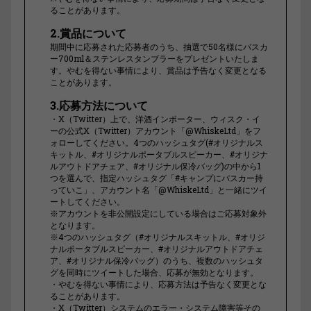
ることがあります。
2.賞品について
期間中に応募された応募者のうち、抽選で50名様にバスカ
ー700ml＆ステンレスタンブラーをプレゼントいたしま
す。やむを得ない事情により、賞品は予告なく変更となる
ことがあります。
3.応募方法について
・X（Twitter）上で、洋酒インポーター、ウィスク・イ
ーの公式X（Twitter）アカウント「@WhiskeLtd」をフ
ォローしてください。4つのハッシュタグ(#オリジナルス
キットル、#オリジナルポータブルスピーカー、#オリジナ
ルアウトドアチェア、#オリジナル保冷バッグ)の中から1
つを選んで、指定ハッシュタグ「#キャンプにバスカー持
っていこ」、アカウント名「@WhiskeLtd」と一緒にツイ
ートしてください。
※アカウントを非公開設定にしている場合はご応募対象外
となります。
※4つのハッシュタグ（#オリジナルスキットル、#オリジ
ナルポータブルスピーカー、#オリジナルアウトドアチェ
ア、#オリジナル保冷バッグ）のうち、複数のハッシュタ
グを同時にツイートした場合、応募が無効となります。
・やむを得ない事情により、応募方法は予告なく変更とな
ることがあります。
・X（Twitter）システムのエラー・システム障害等その