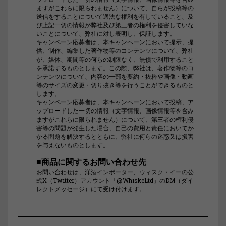
ますがこれらに限られません）について、自らが投稿等の
送信をすることについて適法な権利を有していること、及
び上記一切の情報が弊社及び第三者の権利を侵害していな
いことについて、弊社に対し表明し、保証します。
キャンペーン応募者は、本キャンペーンにおいて提示、提
供、制作、編集した著作物等のコンテンツについて、弊社
が、媒体、期間等の何らの制限なく、無償で利用すること
を承諾するものとします。この際、弊社は、著作物等のコ
ンテンツについて、内容の一部を要約・抜粋や画像・動画
等のサイズの変更・切り抜き等を行うことができるものと
します。
キャンペーン応募者は、本キャンペーンにおいて投稿、ア
ップロードした一切の情報（文字情報、画像情報等を含み
ますがこれらに限られません）について、第三者の権利侵
害等の問題が発生した場合、自己の費用と責任においてか
かる問題を解決するとともに、弊社に何らの迷惑又は損害
を与えないものとします。
■商品に関するお問い合わせ先
お問い合わせは、洋酒インポーター、ウィスク・イーの公
式X（Twitter）アカウント「@WhiskeLtd」のDM（ダイ
レクトメッセージ）にて受け付けます。