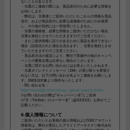
ないことがあります。
・当選のご連絡の際には、賞品送付のために必要な情報を
お伺いします。
・弊社は、当選者にご提供いただいたこれらの情報を賞品
送付、および賞品送付に必要な諸連絡のためにのみ使用
し、その他の目的には一切使用いたしません。
・当選の連絡後、必要な情報をご提供いただけない場合、
当選を無効とさせていただきますのでご注意ください。
・またご提供情報に誤りがあるために賞品を送付できない
場合（誤送信された場合を含みます）、当選を無効とさせ
ていただきますのでご注意ください。
・景品表示法の規定により、弊社で実施中の他のキャンペ
ーンとの重複当選は出来ない場合がございます。
・当選に関するお問い合わせにはお答えいたしかねます。
・当選ダイレクトメッセージ（DM）の受け取りを希望さ
れない方は、以下の問い合わせ先よりご連絡をお願いしま
す。DM送信対象より除外をいたします。
・問い合わせ先：
https://monipla.com/echoes_optout/inquiry/index
※お問い合わせの際は“キャンペーン名”とご自身
の“X（Twitter）のユーザー名”（@XXXXX）も併せてご
記載ください。
6.個人情報について
ご提供いただいたお客様の個人情報およびSNSアカウント
情報等は、弊社が委託したアライドアーキテクツ株式会社