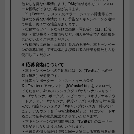
他やむを得ない事情により、DMが送信されない、フォロ
ーや投稿ができない場合があります。
・X（Twitter）システムのエラー・システム障害等その
他やむを得ない事情により、予告なくキャンペーンを途中
で中止、終了する場合があります。
・投稿するツイートならびに画像（写真等）には、氏名・
住所・電話番号・位置情報など、個人を特定できる情報を
含めないようご注意ください。
・投稿内容に画像（写真等）を含める場合、本キャンペー
ンの応募に関して被写体および撮影者の許諾を得たものを
使用してください。
4.応募資格について
・本キャンペーンへのご応募には、X（Twitter）への登
録（無料）が必要です。
・洋酒インポーター、ウィスク・イーの公式
X（Twitter）アカウント「@WhiskeLtd」をフォローし
てください。4つのハッシュタグ（#オリジナルスキット
ル、#オリジナルポータブルスピーカー、#オリジナルアウ
トドアチェア、#オリジナル保冷バッグ）の中から1つを選
んで、指定ハッシュタグ「#キャンプにバスカー持ってい
こ」、アカウント名「@WhiskeLtd」と一緒にツイートす
ることで応募の意思確認とさせていただきます。
・本キャンペーン実施期間中はX（Twitter）のユーザー
名を変更しないようお願いいたします。
・当選者の個人情報取得後に同一人物による重複当選が発