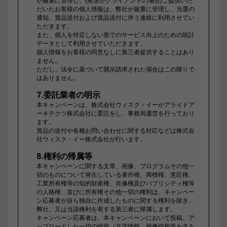
が厳重に管理し、(発送がクライアントの場合)ご提供いた
だいたお客様の個人情報は、弊社が厳重に管理し、当選の
通知、賞品送付および賞品送付に伴う連絡に利用させてい
ただきます。
また、個人を特定しない形でのサービス向上のための統計
データとして利用させていただきます。
個人情報をお客様の同意なしに第三者提供することはあり
ません。
ただし、法令に基づいて開示請求された場合はこの限りで
はありません。
7.委託業者の明示
本キャンペーンは、株式会社ウィスク・イーがアライドア
ーキテクツ株式会社に委託をし、事務局運営を行っており
ます。
賞品の送付や各種お問い合わせに関する対応などは株式会
社ウィスク・イー株式会社が行います。
8.権利の帰属等
本キャンペーンに関する文章、画像、プログラムその他一
切のものについて発生している著作権、商標権、意匠権、
工業所有権等の知的財産権、肖像権及びパブリシティ権等
の人格権、並びに所有権その他一切の権利は、キャンペー
ン応募者が自ら独自に作成したものに関する権利を除き、
弊社、又は当該権利を有する第三者に帰属します。
キャンペーン応募者は、本キャンペーンにおいて投稿、ア
ップロードした一切の情報（文字情報、画像情報等を含み