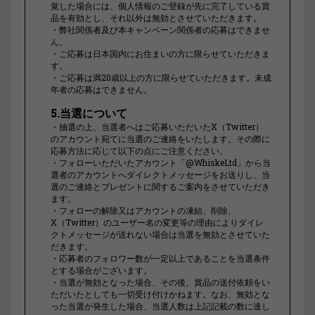
覚した場合には、個人情報のご登録が先に完了している賞
品を有効とし、それ以外は無効とさせていただきます。
・弊社関係者及び本キャンペーン関係者の応募はできませ
ん。
・ご応募は日本国内にお住まいの方に限らせていただきま
す。
・ご応募は満20歳以上の方に限らせていただきます。未成
年者の応募はできません。
5.当選について
・抽選の上、当選者へはご応募いただいたX（Twitter）
のアカウント宛てに当選のご連絡をいたします。その際に
応募方法に応じて以下の点にご注意ください。
・フォローいただいたアカウント「@WhiskeLtd」から当
選者のアカウントへダイレクトメッセージをお送りし、当
選のご連絡とプレゼントに関するご案内をさせていただき
ます。
・フォローの解除又はアカウントの凍結、削除、
X（Twitter）のユーザー名の変更等の理由によりダイレ
クトメッセージが送れない場合は当選を無効とさせていた
だきます。
・応募者のフォロワー数が一定以上であることを当選条件
とする場合がございます。
・当選が無効となった場合、その後、賞品の送付依頼をい
ただいたとしても一切受け付けかねます。なお、無効とな
った当選が発生した場合、当選人数は上記記載の数に達し