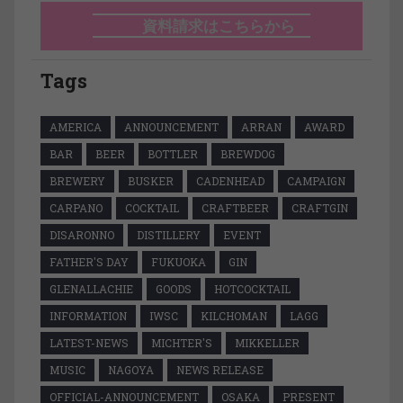
資料請求はこちらから
Tags
AMERICA
ANNOUNCEMENT
ARRAN
AWARD
BAR
BEER
BOTTLER
BREWDOG
BREWERY
BUSKER
CADENHEAD
CAMPAIGN
CARPANO
COCKTAIL
CRAFTBEER
CRAFTGIN
DISARONNO
DISTILLERY
EVENT
FATHER'S DAY
FUKUOKA
GIN
GLENALLACHIE
GOODS
HOTCOCKTAIL
INFORMATION
IWSC
KILCHOMAN
LAGG
LATEST-NEWS
MICHTER'S
MIKKELLER
MUSIC
NAGOYA
NEWS RELEASE
OFFICIAL-ANNOUNCEMENT
OSAKA
PRESENT