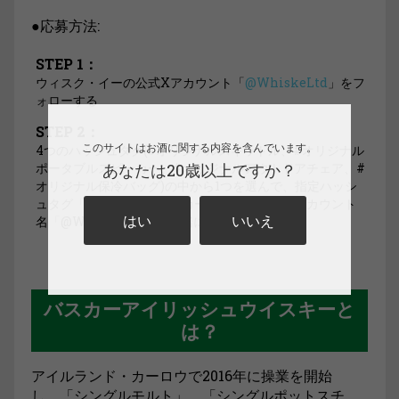
●応募方法:
STEP 1：
ウィスク・イーの公式Xアカウント「
@WhiskeLtd
」をフ
ォローする
STEP 2：
このサイトはお酒に関する内容を含んでいます。
4つのハッシュタグ(#オリジナルスキットル、#オリジナル
ポータブルスピーカー、#オリジナルアウトドアチェア、#
あなたは20歳以上ですか？
オリジナル保冷バッグ)の中から1つを選んで、指定ハッシ
ュタグ「#キャンプにバスカー持っていこ」、アカウント
はい
いいえ
名「@WhiskeLtd」と一緒にツイート！
バスカーアイリッシュウイスキーと
は？
アイルランド・カーロウで2016年に操業を開始
し、「シングルモルト」、「シングルポットスチ