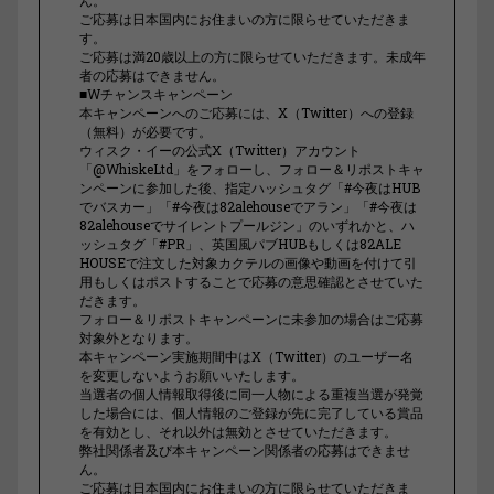
ご応募は日本国内にお住まいの方に限らせていただきま
す。
ご応募は満20歳以上の方に限らせていただきます。未成年
者の応募はできません。
■Wチャンスキャンペーン
本キャンペーンへのご応募には、X（Twitter）への登録
（無料）が必要です。
ウィスク・イーの公式X（Twitter）アカウント
「@WhiskeLtd」をフォローし、フォロー＆リポストキャ
ンペーンに参加した後、指定ハッシュタグ「#今夜はHUB
でバスカー」「#今夜は82alehouseでアラン」「#今夜は
82alehouseでサイレントプールジン」のいずれかと、ハ
ッシュタグ「#PR」、英国風パブHUBもしくは82ALE
HOUSEで注文した対象カクテルの画像や動画を付けて引
用もしくはポストすることで応募の意思確認とさせていた
だきます。
フォロー＆リポストキャンペーンに未参加の場合はご応募
対象外となります。
本キャンペーン実施期間中はX（Twitter）のユーザー名
を変更しないようお願いいたします。
当選者の個人情報取得後に同一人物による重複当選が発覚
した場合には、個人情報のご登録が先に完了している賞品
を有効とし、それ以外は無効とさせていただきます。
弊社関係者及び本キャンペーン関係者の応募はできませ
ん。
ご応募は日本国内にお住まいの方に限らせていただきま