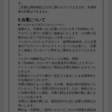
す。
ご応募は満20歳以上の方に限らせていただきます。未成年
者の応募はできません。
5.当選について
■フォロー＆リポストキャンペーン
抽選の上、当選者へはご応募いただいたX（Twitter）の
アカウント宛てに当選のご連絡をいたします。その際に応
募方法に応じて以下の点にご注意ください。
フォローいただいたアカウント「@WhiskeLtd」から当選
者のアカウントへダイレクトメッセージをお送りし、当選
のご連絡とプレゼントに関するご案内をさせていただきま
す。
フォローの解除又はアカウントの凍結、削除、
X（Twitter）のユーザー名の変更等の理由によりダイレ
クトメッセージが送れない場合は当選を無効とさせていた
だきます。
応募者のフォロワー数が一定以上であることを当選条件と
する場合がございます。
当選が無効となった場合、その後、賞品の送付依頼をいた
だいたとしても一切受け付けかねます。なお、無効となっ
た当選が発生した場合、当選人数は上記記載の数に達しな
いことがあります。
当選のご連絡の際には、賞品送付のために必要な情報をお
伺いします。
弊社は、当選者にご提供いただいたこれらの情報を賞品送