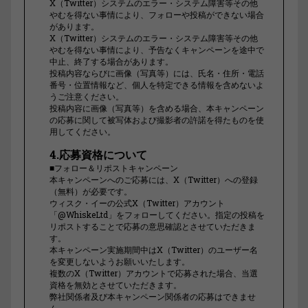
X（Twitter）システムのエラー・システム障害等その他
やむを得ない事情により、フォローや投稿ができない場合
があります。
X（Twitter）システムのエラー・システム障害等その他
やむを得ない事情により、予告なくキャンペーンを途中で
中止、終了する場合があります。
投稿内容ならびに画像（写真等）には、氏名・住所・電話
番号・位置情報など、個人を特定できる情報を含めないよ
うご注意ください。
投稿内容に画像（写真等）を含める場合、本キャンペーン
の応募に関して被写体および撮影者の許諾を得たものを使
用してください。
4.応募資格について
■フォロー＆リポストキャンペーン
本キャンペーンへのご応募には、X（Twitter）への登録
（無料）が必要です。
ウィスク・イーの公式X（Twitter）アカウント
「@WhiskeLtd」をフォローしてください。指定の投稿を
リポストすることで応募の意思確認とさせていただきま
す。
本キャンペーン実施期間中はX（Twitter）のユーザー名
を変更しないようお願いいたします。
複数のX（Twitter）アカウントで応募された場合、当選
資格を無効とさせていただきます。
弊社関係者及び本キャンペーン関係者の応募はできませ
ん。