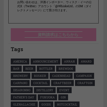
お問い合わせは、洋酒インポーター、ウィスク・イーの公
式X（Twitter）アカウント「@WhiskeLtd」のDM（ダイ
レクトメッセージ）にて受け付けます。
資料請求はこちらから
Tags
AMERICA
ANNOUNCEMENT
ARRAN
AWARD
BAR
BEER
BOTTLER
BREWDOG
BREWERY
BUSKER
CADENHEAD
CAMPAIGN
CARPANO
COCKTAIL
CRAFTBEER
CRAFTGIN
DISARONNO
DISTILLERY
EVENT
FATHER'S DAY
FUKUOKA
GIN
GLENALLACHIE
GOODS
HOTCOCKTAIL