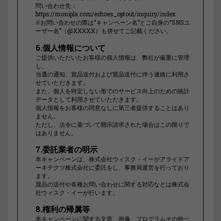
問い合わせ先：
https://monipla.com/echoes_optout/inquiry/index
※お問い合わせの際は“キャンペーン名”とご自身の“SNSユ
ーザー名”（@XXXXX）も併せてご記載ください。
6.個人情報について
ご提供いただいたお客様の個人情報は、弊社が厳重に管理
し、
当選の通知、賞品送付および賞品送付に伴う連絡に利用さ
せていただきます。
また、個人を特定しない形でのサービス向上のための統計
データとして利用させていただきます。
個人情報をお客様の同意なしに第三者提供することはあり
ません。
ただし、法令に基づいて開示請求された場合はこの限りで
はありません。
7.委託業者の明示
本キャンペーンは、株式会社ウィスク・イーがアライドア
ーキテクツ株式会社に委託をし、事務局運営を行っており
ます。
賞品の送付や各種お問い合わせに関する対応などは株式会
社ウィスク・イーが行います。
8.権利の帰属等
本キャンペーンに関する文章、画像、プログラムその他一