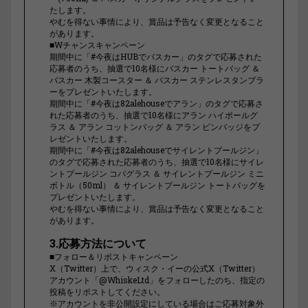
たします。
やむを得ない事情により、賞品は予告なく変更となること
があります。
■Wチャンスキャンペーン
期間中に「#今夜はHUBでバスカー」のタグで応募された
応募者のうち、抽選で10名様にバスカー トートバッグ ＆
バスカー 木製コースター ＆ バスカー ステンレスタンブラ
ーをプレゼントいたします。
期間中に「#今夜は82alehouseでアラン」のタグで応募さ
れた応募者のうち、抽選で10名様にアラン ハイボールグ
ラス ＆ アラン コットンバッグ ＆ アラン ピンバッジをプ
レゼントいたします。
期間中に「#今夜は82alehouseでサイレントプールジン」
のタグで応募された応募者のうち、抽選で10名様にサイレ
ントプールジン コパグラス ＆ サイレントプールジン ミニ
ボトル（50ml） ＆ サイレントプールジン トートバッグを
プレゼントいたします。
やむを得ない事情により、賞品は予告なく変更となること
があります。
3.応募方法について
■フォロー＆リポストキャンペーン
X（Twitter）上で、ウィスク・イーの公式X（Twitter）
アカウント「@WhiskeLtd」をフォローしたのち、指定の
投稿をリポストしてください。
※アカウントを非公開設定にしている場合はご応募対象外