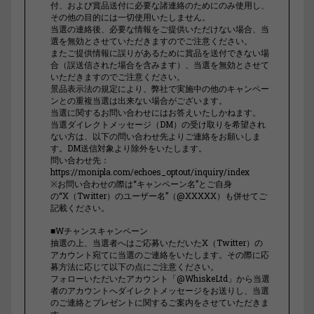
付、および賞品送付に必要な諸連絡のためにのみ使用し、
その他の目的には一切使用いたしません。
当選の連絡後、必要な情報をご提供いただけない場合、当
選を無効とさせていただきますのでご注意ください。
またご提供情報に誤りがあるために賞品を送付できない場
合（誤送信された場合を含みます）、当選を無効とさせて
いただきますのでご注意ください。
景品表示法の規定により、弊社で実施中の他のキャンペー
ンとの重複当選は出来ない場合がございます。
当選に関するお問い合わせにはお答えいたしかねます。
当選ダイレクトメッセージ（DM）の受け取りを希望され
ない方は、以下の問い合わせ先よりご連絡をお願いしま
す。DM送信対象より除外をいたします。
問い合わせ先：
https://monipla.com/echoes_optout/inquiry/index
※お問い合わせの際は“キャンペーン名”とご自身
の“X（Twitter）のユーザー名”（@XXXXX）も併せてご
記載ください。
■Wチャンスキャンペーン
抽選の上、当選者へはご応募いただいたX（Twitter）の
アカウント宛てに当選のご連絡をいたします。その際に応
募方法に応じて以下の点にご注意ください。
フォローいただいたアカウント「@WhiskeLtd」から当選
者のアカウントへダイレクトメッセージをお送りし、当選
のご連絡とプレゼントに関するご案内をさせていただきま
す。