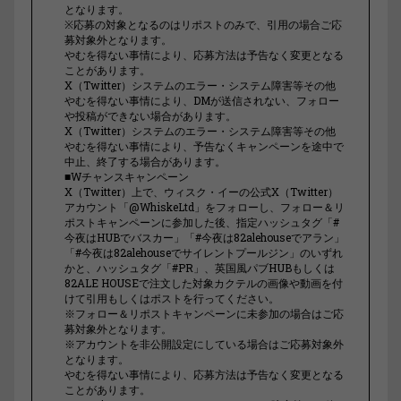
となります。
※応募の対象となるのはリポストのみで、引用の場合ご応
募対象外となります。
やむを得ない事情により、応募方法は予告なく変更となる
ことがあります。
X（Twitter）システムのエラー・システム障害等その他
やむを得ない事情により、DMが送信されない、フォロー
や投稿ができない場合があります。
X（Twitter）システムのエラー・システム障害等その他
やむを得ない事情により、予告なくキャンペーンを途中で
中止、終了する場合があります。
■Wチャンスキャンペーン
X（Twitter）上で、ウィスク・イーの公式X（Twitter）
アカウント「@WhiskeLtd」をフォローし、フォロー＆リ
ポストキャンペーンに参加した後、指定ハッシュタグ「#
今夜はHUBでバスカー」「#今夜は82alehouseでアラン」
「#今夜は82alehouseでサイレントプールジン」のいずれ
かと、ハッシュタグ「#PR」、英国風パブHUBもしくは
82ALE HOUSEで注文した対象カクテルの画像や動画を付
けて引用もしくはポストを行ってください。
※フォロー＆リポストキャンペーンに未参加の場合はご応
募対象外となります。
※アカウントを非公開設定にしている場合はご応募対象外
となります。
やむを得ない事情により、応募方法は予告なく変更となる
ことがあります。