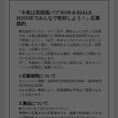
「今夜は英国風パブ HUB & 82ALE
HOUSEでみんなで乾杯しよう！」応募
規約
株式会社ウィスク・イー（以下、弊社といいます）が主催
する「今夜は英国風パブ HUB & 82ALE HOUSEでみんな
で乾杯しよう！」（以下、本キャンペーンといいます）に
ご応募いただく前に、本規約をよくお読みいただき、同意
の上、ご応募ください。
本キャンペーンにご応募された場合、本規約にご同意いた
だいたものとみなします。
万一、本規約にご同意いただけない場合には、本キャンペ
ーンへの応募はご遠慮ください。
1.応募期間について
キャンペーン期間：2023年11月30日(木) 10:00 ～2023年12
月17日(日) 23:59
やむを得ない事情により、応募期間は予告なく変更となる
ことがあります。
2.賞品について
■フォロー＆リポストキャンペーン
期間中に応募された応募者のうち、抽選で50名様にバスカ
ー(700ml) ＆ バスカーオリジナルグラスをプレゼントい