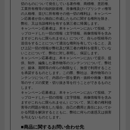
切のものについて発生している著作権、商標権、意匠権、
工業所有権等の知的財産権、肖像権及びパブリシティ権等
の人格権、並びに所有権その他一切の権利は、キャンペー
ン応募者が自ら独自に作成したものに関する権利を除き、
弊社、又は当該権利を有する第三者に帰属します。
キャンペーン応募者は、本キャンペーンにおいて投稿、ア
ップロードした一切の情報（文字情報、画像情報等を含み
ますがこれらに限られません）について、自らが投稿等の
送信をすることについて適法な権利を有していること、及
び上記一切の情報が弊社及び第三者の権利を侵害していな
いことについて、弊社に対し表明し、保証します。
キャンペーン応募者は、本キャンペーンにおいて提示、提
供、制作、編集した著作物等のコンテンツについて、弊社
が、媒体、期間等の何らの制限なく、無償で利用すること
を承諾するものとします。この際、弊社は、著作物等のコ
ンテンツについて、内容の一部を要約・抜粋や画像・動画
等のサイズの変更・切り抜き等を行うことができるものと
します。
キャンペーン応募者は、本キャンペーンにおいて投稿、ア
ップロードした一切の情報（文字情報、画像情報等を含み
ますがこれらに限られません）について、第三者の権利侵
害等の問題が発生した場合、自己の費用と責任においてか
かる問題を解決するとともに、弊社に何らの迷惑又は損害
を与えないものとします。
■商品に関するお問い合わせ先