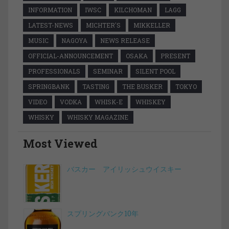
INFORMATION
IWSC
KILCHOMAN
LAGG
LATEST-NEWS
MICHTER'S
MIKKELLER
MUSIC
NAGOYA
NEWS RELEASE
OFFICIAL-ANNOUNCEMENT
OSAKA
PRESENT
PROFESSIONALS
SEMINAR
SILENT POOL
SPRINGBANK
TASTING
THE BUSKER
TOKYO
VIDEO
VODKA
WHISK-E
WHISKEY
WHISKY
WHISKY MAGAZINE
Most Viewed
バスカー アイリッシュウイスキー
スプリングバンク10年