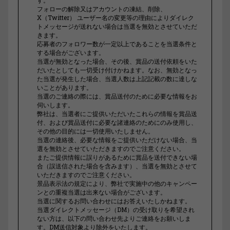
フォローの解除又はアカウントの凍結、削除、
X（Twitter） ユーザー名の変更等の理由によりダイレク
トメッセージが送れない場合は当選を無効とさせていただ
きます。
応募者のフォロワー数が一定以上であることを当選条件と
する場合がございます。
当選が無効となった場合、その後、賞品の送付依頼をいた
だいたとしても一切受け付けかねます。なお、無効となっ
た当選が発生した場合、当選人数は上記記載の数に達しな
いことがあります。
当選のご連絡の際には、賞品送付のために必要な情報をお
伺いします。
弊社は、当選者にご提供いただいたこれらの情報を賞品送
付、および賞品送付に必要な諸連絡のためにのみ使用し、
その他の目的には一切使用いたしません。
当選の連絡後、必要な情報をご提供いただけない場合、当
選を無効とさせていただきますのでご注意ください。
またご提供情報に誤りがあるために賞品を送付できない場
合（誤送信された場合を含みます）、当選を無効とさせて
いただきますのでご注意ください。
景品表示法の規定により、弊社で実施中の他のキャンペー
ンとの重複当選は出来ない場合がございます。
当選に関するお問い合わせにはお答えいたしかねます。
当選ダイレクトメッセージ（DM）の受け取りを希望され
ない方は、以下の問い合わせ先よりご連絡をお願いしま
す。DM送信対象より除外をいたします。