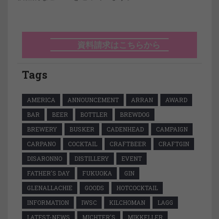
資料請求はこちらから
Tags
AMERICA
ANNOUNCEMENT
ARRAN
AWARD
BAR
BEER
BOTTLER
BREWDOG
BREWERY
BUSKER
CADENHEAD
CAMPAIGN
CARPANO
COCKTAIL
CRAFTBEER
CRAFTGIN
DISARONNO
DISTILLERY
EVENT
FATHER'S DAY
FUKUOKA
GIN
GLENALLACHIE
GOODS
HOTCOCKTAIL
INFORMATION
IWSC
KILCHOMAN
LAGG
LATEST-NEWS
MICHTER'S
MIKKELLER