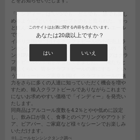
とをお知らせいたします。
「インディー」は“いつでも、どこでも、誰でも楽し
めるように”というコンセプトのもと造られた、ずっ
と飲んでいられるような飽きの来ないペールエール
このサイトはお酒に関する内容を含んでいます。
です。
あなたは20歳以上ですか？
イギリス国内におけるクラフトビールの小売売上ラ
ンキング
においてフラグシップアイテムの「パ
(※１)
はい
いいえ
ンクIPA」 が1位に輝くなど、ブリュードッグはクラ
フトビールの市場を牽引してきました。「俺たちと
同じくらい、皆をクラフトビールの虜にする」とい
うブリュードッグ憲章を掲げ、クラフトビールの魅
力をさらに多くの人達に知っていただく機会を増や
すため、輸入クラフトビールでありながらこれまで
にないお求めやすい価格で「インディー」を発売い
たします。
同商品はアルコール度数を4.2％とやや低めに設定
し、飲み口が良く、食事とのペアリングやアウトド
ア、ビアバー、ご家庭など様々なシーンでお楽しみ
いただけます。
※1…ニールセンシンクタンク調べ