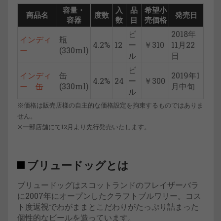
容量・
入
品
希望小
商品名
度数
発売日
容器
数
目
売価格
ビ
2018年
インディ
瓶
4.2%
12
ー
￥310
11月22
ー
(330ml)
ル
日
ビ
インディ
缶
2019年1
4.2%
24
ー
￥300
ー 缶
(330ml)
月中旬
ル
※価格は販売店様の自主的な価格設定を拘束するものではありま
せん。
※一部店舗にて12月より先行発売いたします。
ブリュードッグとは
ブリュードッグはスコットランドのフレイザーバラ
に2007年にオープンしたクラフトブルワリー。コス
ト度返視でわがままとこだわりがたっぷり詰まった
個性的なビールを造っています。