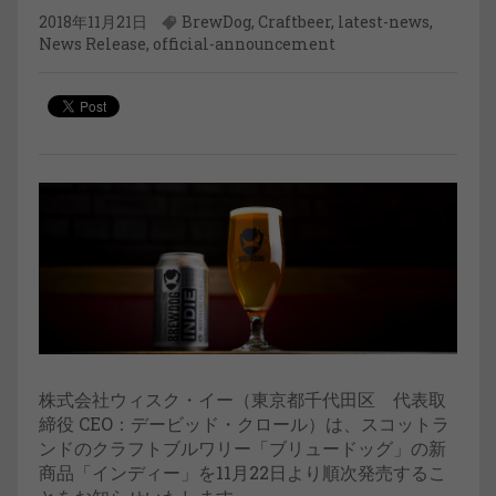
2018年11月21日
BrewDog
,
Craftbeer
,
latest-news
,
News Release
,
official-announcement
株式会社ウィスク・イー（東京都千代田区 代表取
締役 CEO：デービッド・クロール）は、スコットラ
ンドのクラフトブルワリー「ブリュードッグ」の新
商品「インディー」を11月22日より順次発売するこ