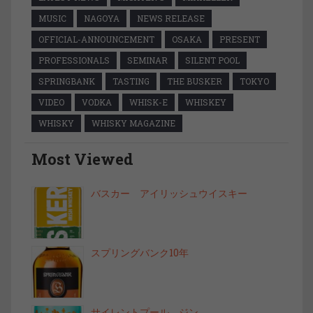
MUSIC
NAGOYA
NEWS RELEASE
OFFICIAL-ANNOUNCEMENT
OSAKA
PRESENT
PROFESSIONALS
SEMINAR
SILENT POOL
SPRINGBANK
TASTING
THE BUSKER
TOKYO
VIDEO
VODKA
WHISK-E
WHISKEY
WHISKY
WHISKY MAGAZINE
Most Viewed
バスカー アイリッシュウイスキー
スプリングバンク10年
サイレントプール ジン