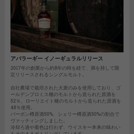
アバラーギー イノーギュラルリリース
2017年の創業から約8年の時を経て、満を持して限
定リリースされるシングルモルト。
自社農場で栽培された大麦のみを使用しており、ゴ
ールデンプロミス種のモルトから造られた原酒を
52％、ローリエイト種のモルトから造られた原酒を
48％使用。
バーボン樽原酒50%、シェリー樽原酒50%の割合で
ヴァッティングしました。
冷却ろ過や着色は行わず、ウイスキー本来の味わい
をそのままボトリングしています。