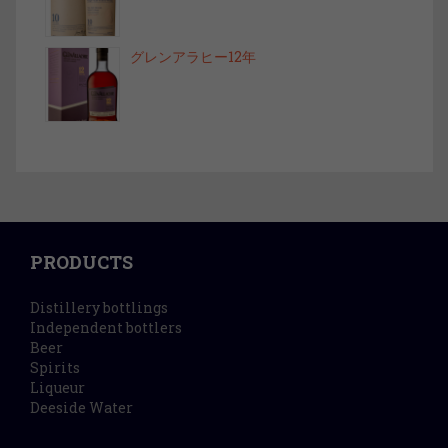
グレンアラヒー12年
PRODUCTS
Distillery bottlings
Independent bottlers
Beer
Spirits
Liqueur
Deeside Water