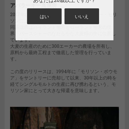
あなたは20歳以上ですか？
アバラーギー蒸溜所
2017年にブライアン・モリソンとジェイミー・モリ
はい
いいえ
ソンにより創設。
同蒸溜所はハイランド地方とローランド地方の境
界、パースシャーのなだらかな大麦畑の中に位置し
ています。
大麦の生産のために300エーカーの農場を所有し、
原料から最終工程まで徹底した管理を行っていま
す。
この度のリリースは、1994年に「モリソン・ボウモ
ア」をサントリーに売却して以来、30年以上の時を
経てシングルモルトの生産に再び携わるという、モ
リソン家にとって大きな帰還を意味します。