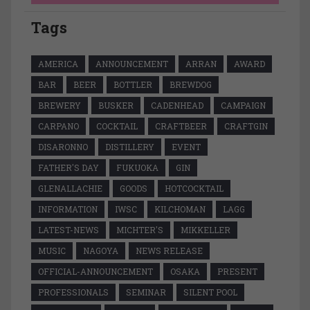
Tags
AMERICA
ANNOUNCEMENT
ARRAN
AWARD
BAR
BEER
BOTTLER
BREWDOG
BREWERY
BUSKER
CADENHEAD
CAMPAIGN
CARPANO
COCKTAIL
CRAFTBEER
CRAFTGIN
DISARONNO
DISTILLERY
EVENT
FATHER'S DAY
FUKUOKA
GIN
GLENALLACHIE
GOODS
HOTCOCKTAIL
INFORMATION
IWSC
KILCHOMAN
LAGG
LATEST-NEWS
MICHTER'S
MIKKELLER
MUSIC
NAGOYA
NEWS RELEASE
OFFICIAL-ANNOUNCEMENT
OSAKA
PRESENT
PROFESSIONALS
SEMINAR
SILENT POOL