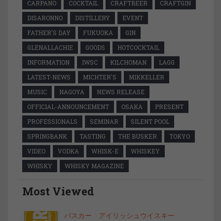
CARPANO
COCKTAIL
CRAFTBEER
CRAFTGIN
DISARONNO
DISTILLERY
EVENT
FATHER'S DAY
FUKUOKA
GIN
GLENALLACHIE
GOODS
HOTCOCKTAIL
INFORMATION
IWSC
KILCHOMAN
LAGG
LATEST-NEWS
MICHTER'S
MIKKELLER
MUSIC
NAGOYA
NEWS RELEASE
OFFICIAL-ANNOUNCEMENT
OSAKA
PRESENT
PROFESSIONALS
SEMINAR
SILENT POOL
SPRINGBANK
TASTING
THE BUSKER
TOKYO
VIDEO
VODKA
WHISK-E
WHISKEY
WHISKY
WHISKY MAGAZINE
Most Viewed
バスカー アイリッシュウイスキー