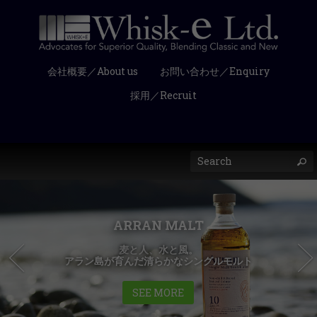
会社概要／About us
お問い合わせ／Enquiry
採用／Recruit
ARRAN MALT
麦と人、水と風。
アラン島が育んだ清らかなシングルモルト
SEE MORE