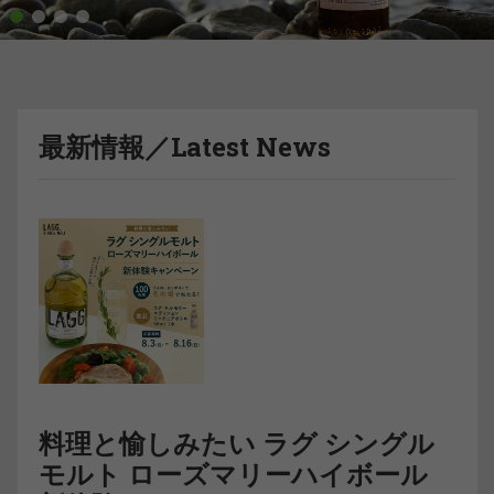
1
2
3
4
最新情報／Latest News
料理と愉しみたい ラグ シングル
モルト ローズマリーハイボール